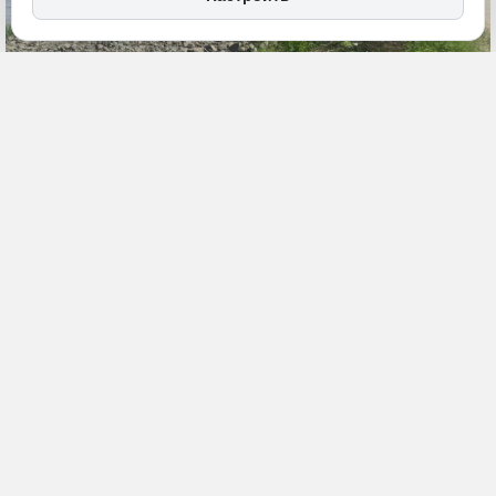
9 июля, 17:36
Хабаровский край
Защита от паводков
Политика и власть
ИСТОЧНИК ФОТО
Министерство природных
ПОДЕЛИТЬСЯ
ресурсов Хабаровского края
В черте Комсомольска-на-Амуре и села Полетное проведены
работы по защите от августовских паводков. Специалисты
завершили дноуглубление и расчистку русел рек Силинка и Кия.
Мероприятия организованы по поручению губернатора Дмитрия
Демешина.
На реках Силинка и Кия в течение двух лет велись масштабные