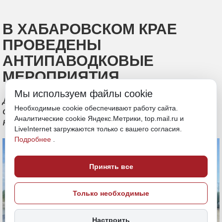
В ХАБАРОВСКОМ КРАЕ
ПРОВЕДЕНЫ
АНТИПАВОДКОВЫЕ
МЕРОПРИЯТИЯ
Мы используем файлы cookie
Дмитрий Демешин поручил
Необходимые cookie обеспечивают работу сайта.
организовать работы по защите
Аналитические cookie Яндекс.Метрики, top.mail.ru и
населенных пунктов от подтопления
LiveInternet загружаются только с вашего согласия.
Подробнее
.
Принять все
Только необходимые
Настроить