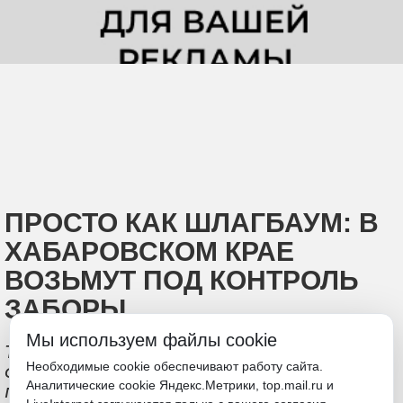
ПРОСТО КАК ШЛАГБАУМ: В
ХАБАРОВСКОМ КРАЕ
ВОЗЬМУТ ПОД КОНТРОЛЬ
ЗАБОРЫ
Мы используем файлы cookie
Требования к размещению
Необходимые cookie обеспечивают работу сайта.
ограждающих устройств на
Аналитические cookie Яндекс.Метрики, top.mail.ru и
придомовых и прилегающих