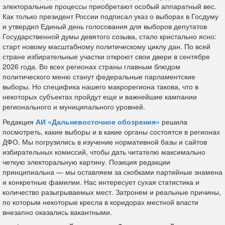
электоральные процессы приобретают особый аппаратный вес.
Как только президент России подписал указ о выборах в Госдуму
и утвердил Единый день голосования для выборов депутатов
Государственной думы девятого созыва, стало кристально ясно:
старт новому масштабному политическому циклу дан. По всей
стране избирательные участки откроют свои двери в сентябре
2026 года. Во всех регионах страны главным блюдом
политического меню станут федеральные парламентские
выборы. Но специфика нашего макрорегиона такова, что в
некоторых субъектах пройдут еще и важнейшие кампании
регионального и муниципального уровней.
Редакция
АИ «Дальневосточное обозрения»
решила
посмотреть, какие выборы и в какие органы состоятся в регионах
ДФО. Мы погрузились в изучение нормативной базы и сайтов
избирательных комиссий, чтобы дать читателю максимально
четкую электоральную картину. Позиция редакции
принципиальна — мы оставляем за скобками партийные знамена
и конкретные фамилии. Нас интересует сухая статистика и
количество разыгрываемых мест. Затронем и реальные причины,
по которым некоторые кресла в коридорах местной власти
внезапно оказались вакантными.