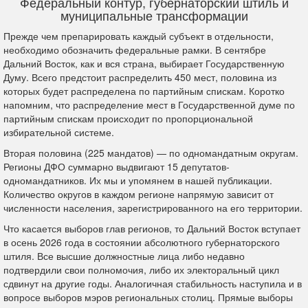
Федеральный контур, губернаторский штиль и
муниципальные трансформации
Прежде чем препарировать каждый субъект в отдельности,
необходимо обозначить федеральные рамки. В сентябре
Дальний Восток, как и вся страна, выбирает Государственную
Думу. Всего предстоит распределить 450 мест, половина из
которых будет распределена по партийным спискам. Коротко
напомним, что распределение мест в Государственной думе по
партийным спискам происходит по пропорциональной
избирательной системе.
Вторая половина (225 мандатов) — по одномандатным округам.
Регионы ДФО суммарно выдвигают 15 депутатов-
одномандатников. Их мы и упомянем в нашей публикации.
Количество округов в каждом регионе напрямую зависит от
численности населения, зарегистрированного на его территории.
Что касается выборов глав регионов, то Дальний Восток вступает
в осень 2026 года в состоянии абсолютного губернаторского
штиля. Все высшие должностные лица либо недавно
подтвердили свои полномочия, либо их электоральный цикл
сдвинут на другие годы. Аналогичная стабильность наступила и в
вопросе выборов мэров региональных столиц. Прямые выборы