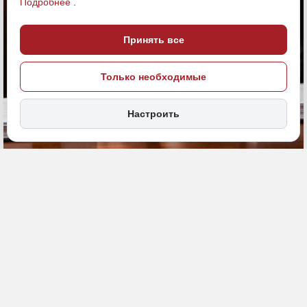
Подробнее
.
Принять все
Только необходимые
Настроить
6 июля, 20:44
Бурятия
Суд
Общество
ИСТОЧНИК ФОТО
magnific (18+)
ПОДЕЛИТЬСЯ
Директор СОШ № 43 г. Улан-Удэ издал приказ о выплате премий