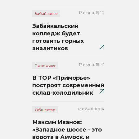
17 июня, 19:10
Забайкалье
Забайкальский
колледж будет
готовить горных
аналитиков
17 июня, 18:41
Приморье
В ТОР «Приморье»
построят современный
склад-холодильник
17 июня, 16:04
Общество
Максим Иванов:
«Западное шоссе - это
ворота в Амурск, и