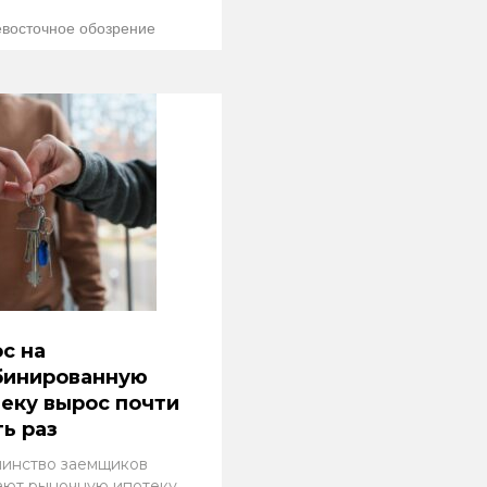
восточное обозрение
с на
бинированную
еку вырос почти
ть раз
инство заемщиков
ают рыночную ипотеку