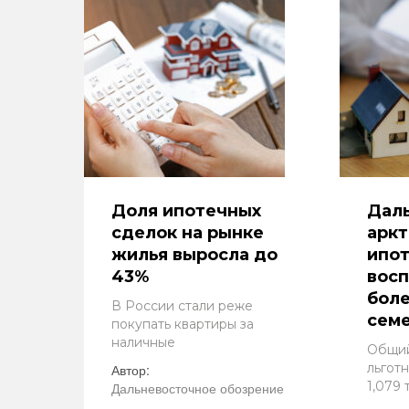
Доля ипотечных
Дал
сделок на рынке
арк
жилья выросла до
ипо
43%
восп
боле
В России стали реже
сем
покупать квартиры за
наличные
Общий
льгот
Автор:
1,079
Дальневосточное обозрение