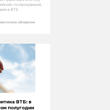
мейной» госпрограммой,
али в ВТБ
восточное обозрение
итика ВТБ: в
вом полугодии