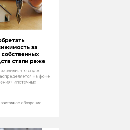
обретать
вижимость за
 собственных
ств стали реже
 заявили, что спрос
аспределяется на фоне
чения» ипотечных
к
восточное обозрение