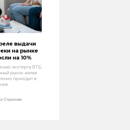
реле выдачи
еки на рынке
сли на 10%
ению эксперта ВТБ,
чный рынок жилья
пенно приходит в
ение
а Страхова