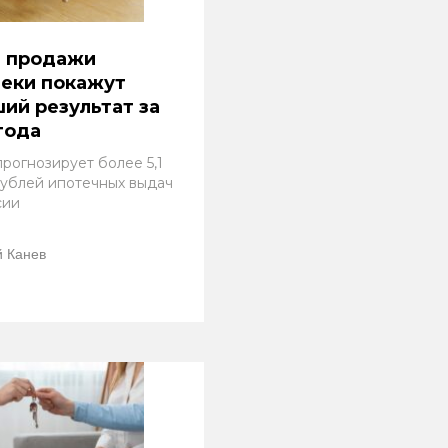
: продажи
еки покажут
ий результат за
года
прогнозирует более 5,1
рублей ипотечных выдач
сии
 Канев