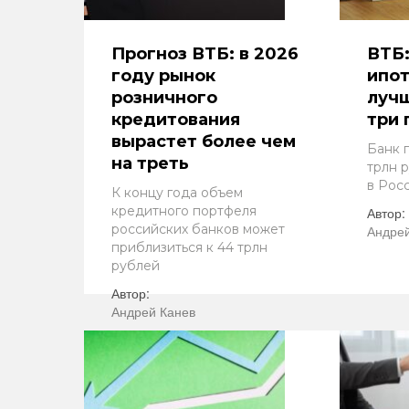
Прогноз ВТБ: в 2026
ВТБ
году рынок
ипот
розничного
лучш
кредитования
три 
вырастет более чем
Банк 
на треть
трлн 
в Рос
К концу года объем
кредитного портфеля
Автор:
российских банков может
Андрей
приблизиться к 44 трлн
рублей
Автор:
Андрей Канев