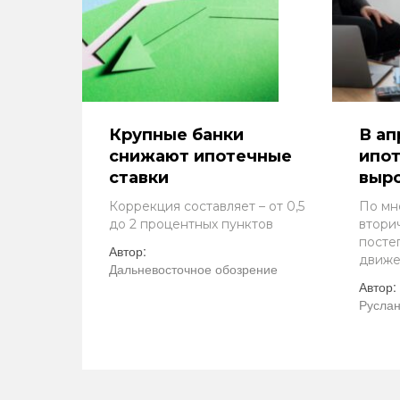
Крупные банки
В ап
снижают ипотечные
ипот
ставки
выро
Коррекция составляет – от 0,5
По мн
до 2 процентных пунктов
втори
посте
Автор:
движ
Дальневосточное обозрение
Автор:
Руслан