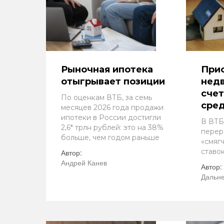
Рыночная ипотека
При
отыгрывает позиции
нед
счет
По оценкам ВТБ, за семь
сред
месяцев 2026 года продажи
ипотеки в России достигли
В ВТБ
2,6* трлн рублей: это на 38%
перер
больше, чем годом раньше
«смяг
ставо
Автор:
Андрей Канев
Автор:
Дальне