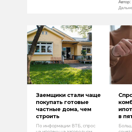
Автор:
Дальне
Заемщики стали чаще
Спро
покупать готовые
ком
частные дома, чем
ипот
строить
в пя
По информации ВТБ, спрос
Больш
на ипотеку на загородном
сочет