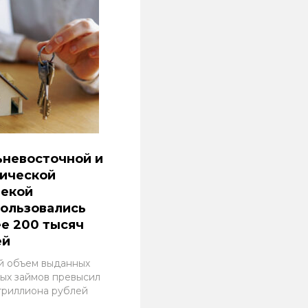
ьневосточной и
тической
текой
ользовались
е 200 тысяч
ей
 объем выданных
ных займов превысил
 триллиона рублей