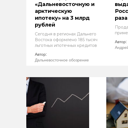
«Дальневосточную и
выда
арктическую
Росс
ипотеку» на 3 млрд
раза
рублей
Прода
приме
Сегодня в регионах Дальнего
Востока оформлено 185 тысяч
Автор:
льготных ипотечных кредитов
Андрей
Автор:
Дальневосточное обозрение