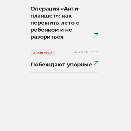
Операция «Анти-
планшет»: как
пережить лето с
ребенком и не
разориться
24 июля, 13:30
Аналитика
Побеждают упорные