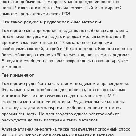
развития добычи на Томторском месторождении вероятен
полный отказ от импорта. Россия сможет выйти на мировой
рынок с предложением своих РЗЭ.
Что такое редкие и редкоземельные металлы
Томторское месторождение представляет собой «кладовую» с
огромными ресурсами редких и редкоземельных металлов. К
«редким землям» относятся 17 металлов со сходными
свойствами: скандий, иттрий и 15 лантаноидов. Все они входят в
более обширную группу из 60 элементов, называемых редкими.
В научном сообществе за ними закрепилось название «редкие
металлы».
Где применяют
Томторские руды богаты самарием, неодимом и празеодимом.
Эти элементы востребованы для производства сверхсильных
магнитов. Без них невозможно создать компьютеры, МРТ-
сканеры и магнитные сепараторы. Редкоземельные металлы
также нужны для металлургии, приборостроения и атомной
промышленности. На производство одного электромобиля
расходуется до пяти килограмм таких металлов.
Альтернативная энергетика также предъявляет огромный спрос
на РЗЭ. Их используют в солнечных панелях и ветряках.