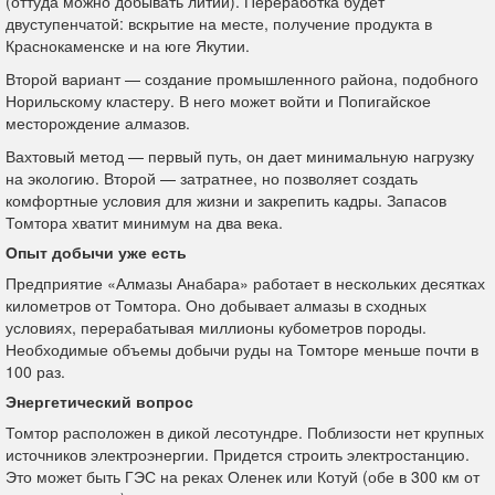
(оттуда можно добывать литий). Переработка будет
двуступенчатой: вскрытие на месте, получение продукта в
Краснокаменске и на юге Якутии.
Второй вариант — создание промышленного района, подобного
Норильскому кластеру. В него может войти и Попигайское
месторождение алмазов.
Вахтовый метод — первый путь, он дает минимальную нагрузку
на экологию. Второй — затратнее, но позволяет создать
комфортные условия для жизни и закрепить кадры. Запасов
Томтора хватит минимум на два века.
Опыт добычи уже есть
Предприятие «Алмазы Анабара» работает в нескольких десятках
километров от Томтора. Оно добывает алмазы в сходных
условиях, перерабатывая миллионы кубометров породы.
Необходимые объемы добычи руды на Томторе меньше почти в
100 раз.
Энергетический вопрос
Томтор расположен в дикой лесотундре. Поблизости нет крупных
источников электроэнергии. Придется строить электростанцию.
Это может быть ГЭС на реках Оленек или Котуй (обе в 300 км от