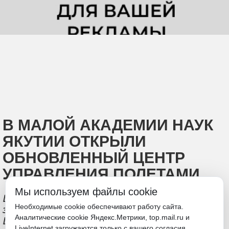
В МАЛОЙ АКАДЕМИИ НАУК
ЯКУТИИ ОТКРЫЛИ
ОБНОВЛЕННЫЙ ЦЕНТР
УПРАВЛЕНИЯ ПОЛЕТАМИ
Мы используем файлы cookie
Школьники запустили стратосферный
Необходимые cookie обеспечивают работу сайта.
зонд на высоту 23 км при поддержке
Аналитические cookie Яндекс.Метрики, top.mail.ru и
Целевого фонда будущих поколений
LiveInternet загружаются только с вашего согласия.