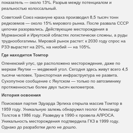
показатель — около 13%. Разрыв между потенциалом и
реальностью колоссальный.
Советский Союз накануне краха производил 8,5 тысяч тонн
редкоземов — около 15% мирового рынка. После развала СССР
цепочки разорвались. Действующие месторождения в
Мурманской и Иркутской областях логистически сложны, а руды
труднообогатимы. Мировой рынок растет: к 2030 году спрос на
РЗЭ вырастет на 20%, на ниобий — на 105%.
Где находится Томтор
Оленекский улус, где расположено месторождение, даже по
меркам Якутии — медвежий угол. Сегодня здесь живут всего 4,5
тысячи человек. Транспортная инфраструктура не развита.
Сухопутное сообщение с Якутском — только по автозимнику
протяженностью более двух тысяч километров.
История освоения
Поисковая партия Эдуарда Эрлиха открыла массив Томтор в
1959 году. Уникальную залежь обнаружил геолог Александр
Толстов в 1986 году. Разведку в 1990-х провела АЛРОСА.
Уникальность месторождения подтвердила ГКЗ в 1999 году.
Однако до разработки дело не дошло.