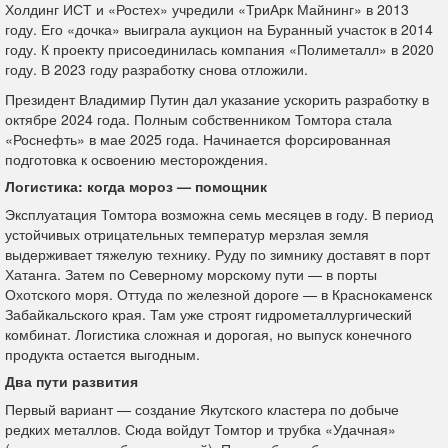
Холдинг ИСТ и «Ростех» учредили «ТриАрк Майнинг» в 2013
году. Его «дочка» выиграла аукцион на Буранный участок в 2014
году. К проекту присоединилась компания «Полиметалл» в 2020
году. В 2023 году разработку снова отложили.
Президент Владимир Путин дал указание ускорить разработку в
октябре 2024 года. Полным собственником Томтора стала
«Роснефть» в мае 2025 года. Начинается форсированная
подготовка к освоению месторождения.
Логистика: когда мороз — помощник
Эксплуатация Томтора возможна семь месяцев в году. В период
устойчивых отрицательных температур мерзлая земля
выдерживает тяжелую технику. Руду по зимнику доставят в порт
Хатанга. Затем по Северному морскому пути — в порты
Охотского моря. Оттуда по железной дороге — в Краснокаменск
Забайкальского края. Там уже строят гидрометаллургический
комбинат. Логистика сложная и дорогая, но выпуск конечного
продукта остается выгодным.
Два пути развития
Первый вариант — создание Якутского кластера по добыче
редких металлов. Сюда войдут Томтор и трубка «Удачная»