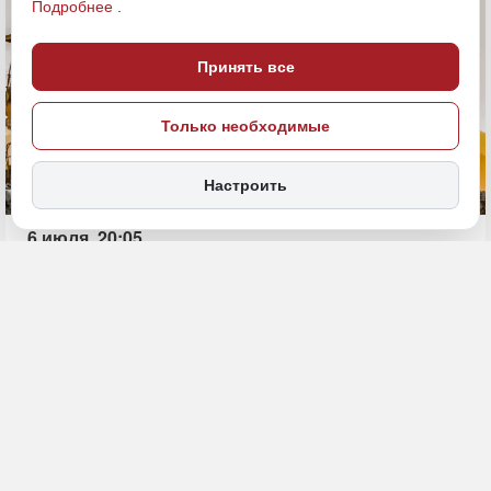
Подробнее
.
Принять все
Только необходимые
Настроить
6 июля, 20:05
Добыча
Экономика и бизнес
ИСТОЧНИК ФОТО
magnific (18+)
ПОДЕЛИТЬСЯ
В Чукотском автономном округе с января по май текущего года
шесть горнодобывающих предприятий добыли 8,6 тонн золота и