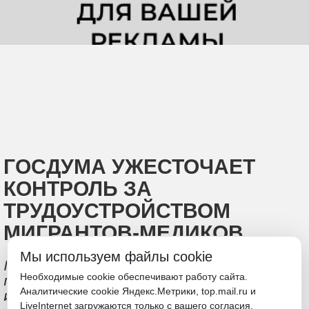
ГОСДУМА УЖЕСТОЧАЕТ
КОНТРОЛЬ ЗА
ТРУДОУСТРОЙСТВОМ
МИГРАНТОВ-МЕДИКОВ
Мы используем файлы cookie
Парламент намерен сократить
Необходимые cookie обеспечивают работу сайта.
перечень профессий, по которым
Аналитические cookie Яндекс.Метрики, top.mail.ru и
иностранцы могут работать вне квот
LiveInternet загружаются только с вашего согласия.