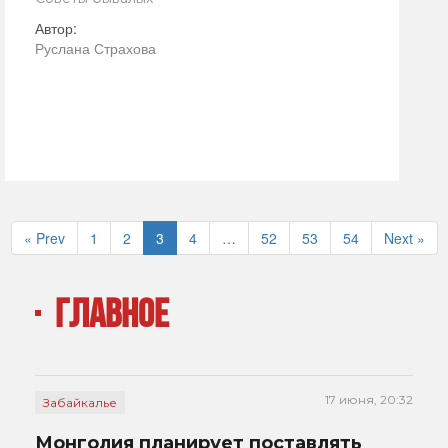
Автор:
Руслана Страхова
« Prev
1
2
3
4
…
52
53
54
Next »
ГЛАВНОЕ
17 июня, 20:32
Забайкалье
Монголия планирует поставлять