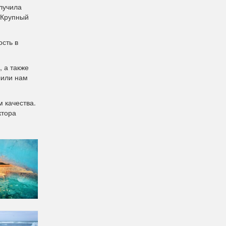
лучила
Крупный
сть в
 а также
лили нам
 качества.
ктора