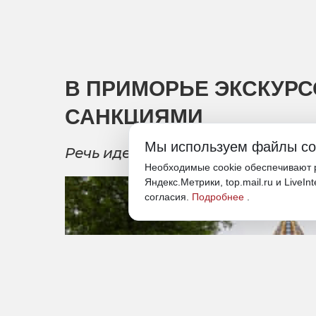
В ПРИМОРЬЕ ЭКСКУР
САНКЦИЯМИ
Мы используем файлы co
Речь идет о нелегалах, не прош
Необходимые cookie обеспечивают р
Яндекс.Метрики, top.mail.ru и LiveIn
согласия.
Подробнее
.