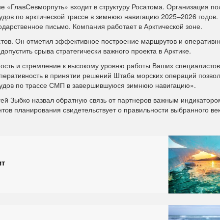
 «ГлавСевморпуть» входит в структуру Росатома. Организация по
удов по арктической трассе в зимнюю навигацию 2025–2026 годов.
одарственное письмо. Компания работает в Арктической зоне.
тов. Он отметил эффективное построение маршрутов и оперативно
опустить срыва стратегически важного проекта в Арктике.
ость и стремление к высокому уровню работы Ваших специалистов,
перативность в принятии решений Штаба морских операций позво
судов по трассе СМП в завершившуюся зимнюю навигацию».
й Зыбко назвал обратную связь от партнеров важным индикатором
ов планирования свидетельствует о правильности выбранного ве
ит