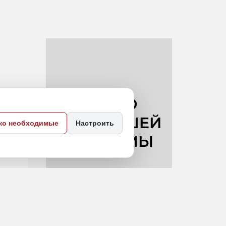
ко необходимые
Настроить
 края