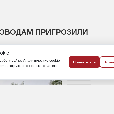
СОВОДАМ ПРИГРОЗИЛИ
okie
едших аттестацию
аботу сайта. Аналитические cookie
Принять все
Толь
ternet загружаются только с вашего
8 июля, 12:00
Приморье
Общество
туризм
ИСТОЧНИК ФОТО
правительство Приморского