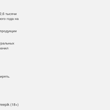
2,6 тысячи
ого года на
 продукции
тральных
начил
ирять.
reepik (18+)