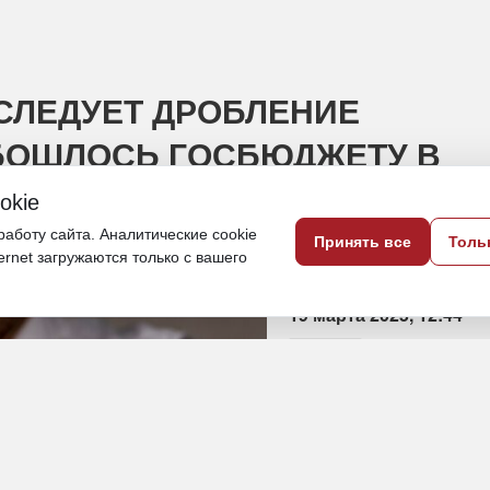
СЛЕДУЕТ ДРОБЛЕНИЕ
ОБОШЛОСЬ ГОСБЮДЖЕТУ В
okie
аботу сайта. Аналитические cookie
Принять все
Толь
будили уголовное дело
ternet загружаются только с вашего
19 марта 2025, 12:44
Якутия
ПОДЕЛИТЬСЯ