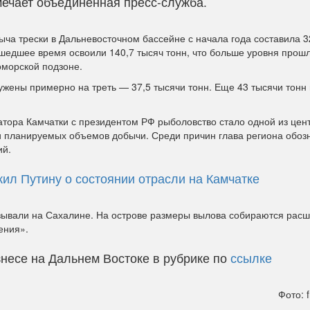
мечает объединенная пресс-служба.
ыча трески в Дальневосточном бассейне с начала года составила 3
ошедшее время освоили 140,7 тысяч тонн, что больше уровня прошл
оморской подзоне.
ужены примерно на треть — 37,5 тысячи тонн. Еще 43 тысячи тонн
атора Камчатки с президентом РФ рыболовство стало одной из цен
ии планируемых объемов добычи. Среди причин глава региона обоз
ий.
л Путину о состоянии отрасли на Камчатке
казывали на Сахалине. На острове размеры вылова собираются расш
ения».
несе на Дальнем Востоке в рубрике по
ссылке
Фото: f