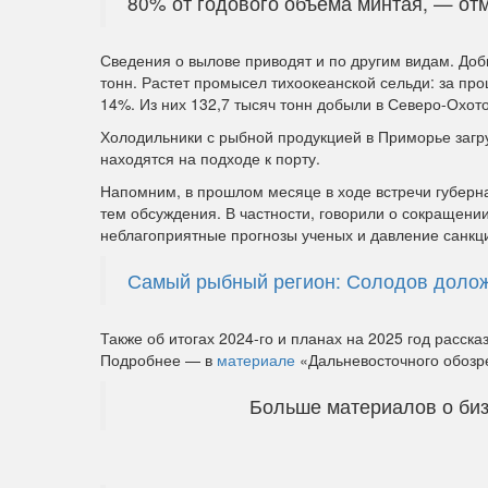
80% от годового объема минтая, — от
Сведения о вылове приводят и по другим видам. Доб
тонн. Растет промысел тихоокеанской сельди: за пр
14%. Из них 132,7 тысяч тонн добыли в Северо-Охот
Холодильники с рыбной продукцией в Приморье загр
находятся на подходе к порту.
Напомним, в прошлом месяце в ходе встречи губерн
тем обсуждения. В частности, говорили о сокращен
неблагоприятные прогнозы ученых и давление санкц
Самый рыбный регион: Солодов доложи
Также об итогах 2024-го и планах на 2025 год расс
Подробнее — в
материале
«Дальневосточного обозр
Больше материалов о биз