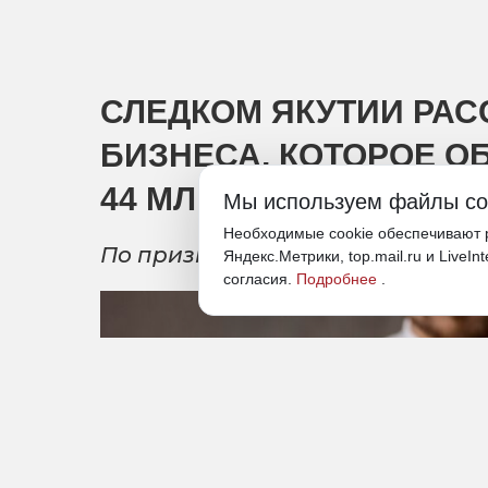
СЛЕДКОМ ЯКУТИИ РАС
БИЗНЕСА, КОТОРОЕ 
44 МЛН РУБЛЕЙ
Мы используем файлы co
Необходимые cookie обеспечивают р
По признакам преступления воз
Яндекс.Метрики, top.mail.ru и LiveIn
согласия.
Подробнее
.