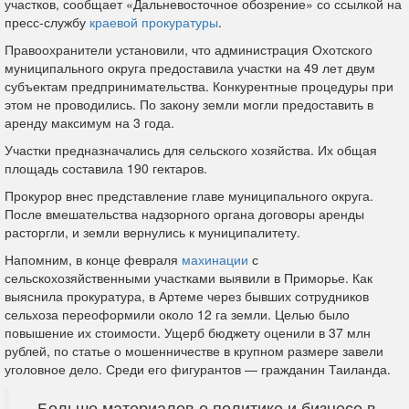
участков, сообщает «Дальневосточное обозрение» со ссылкой на
пресс-службу
краевой прокуратуры
.
Правоохранители установили, что администрация Охотского
муниципального округа предоставила участки на 49 лет двум
субъектам предпринимательства. Конкурентные процедуры при
этом не проводились. По закону земли могли предоставить в
аренду максимум на 3 года.
Участки предназначались для сельского хозяйства. Их общая
площадь составила 190 гектаров.
Прокурор внес представление главе муниципального округа.
После вмешательства надзорного органа договоры аренды
расторгли, и земли вернулись к муниципалитету.
Напомним, в конце февраля
махинации
с
сельскохозяйственными участками выявили в Приморье. Как
выяснила прокуратура, в Артеме через бывших сотрудников
сельхоза переоформили около 12 га земли. Целью было
повышение их стоимости. Ущерб бюджету оценили в 37 млн
рублей, по статье о мошенничестве в крупном размере завели
уголовное дело. Среди его фигурантов — гражданин Таиланда.
Больше материалов о политике и бизнесе в