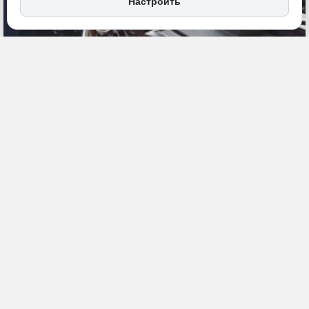
Настроить
24 марта 2025, 09:49
Приморье
Экономика и бизнес
ПОДЕЛИТЬСЯ
Рынок автозапчастей в последнее время переживает настоящие
испытания. С одной стороны санкции, с другой наплыв китайских
автомобилей принесли с собой не только новые вызовы, но и
значительные изменения в структуре рынка. Для многих
российских граждан автомобиль превратился из «удобного
средства передвижения» в настоящую головную боль. Любой
технике свойственно ломаться. Тотальный дефицит запчастей и