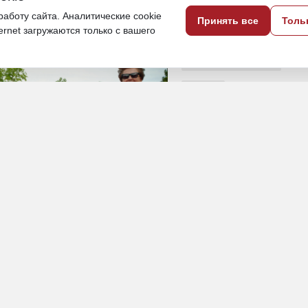
ый инклюзивный забег
аботу сайта. Аналитические cookie
Принять все
Толь
ternet загружаются только с вашего
22 июня, 17:52
Хабаровский край
Спорт
ПОДЕЛИТЬСЯ