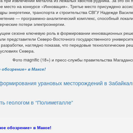
та при извлечении металла из лежалых хвостов рудника. За это он 
ое место на конкурсе «Инновация». Третье место присуждено ассис
дры энергетики, транспорта и строительства СВГУ Надежде Василе
ретение — программно-аналитический комплекс, способный локали
ерческие потери электроэнергии.
кущем сезоне ключевую роль в формировании инновационных реш
али представители Северо‑Восточного государственного университе
разработки, наглядно показав, что передовые технологические ре
условиях Севера.
Фото magnific (18+) и пресс-службы правительства Магаданс
 обозрение» в Максе!
 формирования урановых месторождений в Забайкал
ть геологом в “Полиметалле”
ое обозрение» в Максе!