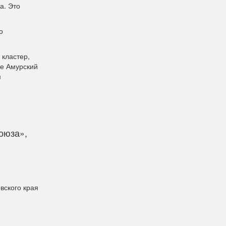
а. Это
о
кластер,
же Амурский
м
й
оюза»,
вского края