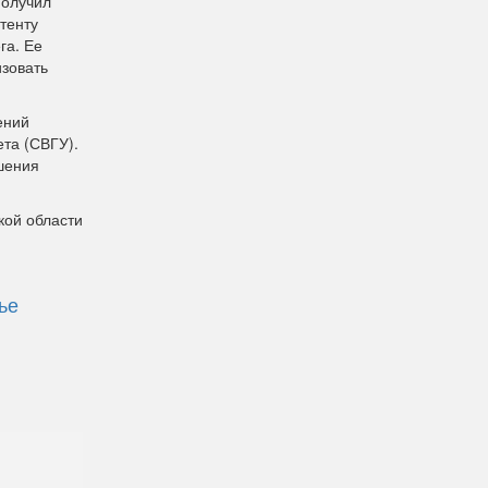
получил
тенту
га. Ее
зовать
ений
та (СВГУ).
шения
кой области
ье