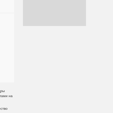
дры
тами на
ество