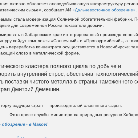
пания активно обновляет оловодобывающую инфраструктуру регион
ратегическим сырьем, сообщает АИ
«Дальневосточное обозрение»
.
раммы стала модернизация Солнечной обогатительной фабрики. П
рдные для современной России показатели добычи.
мировать в Хабаровском крае интегрированный производственный 
уктуру войдут комплексы «Солнечный» и «Правоурмийский», а так
ень переработка концентрата осуществляется в Новосибирске: та
скающий олово в металлической форме.
ического кластера полного цикла по добыче и
орить внутренний спрос, обеспечив технологически
ть поставки чистого металла в страны Таможенного с
 края Дмитрий Демешин.
пятерку ведущих стран — производителей оловянного сырья.
Фото пресс-службы министерства природных ресурсов Хабаро
 обозрение» в Максе!