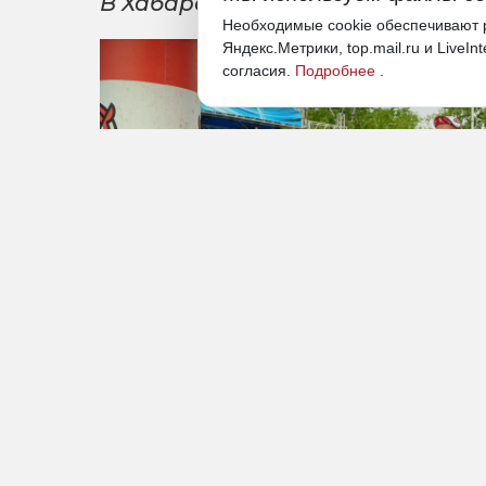
В Хабаровске прошел уникальн
Необходимые cookie обеспечивают р
Яндекс.Метрики, top.mail.ru и LiveIn
согласия.
Подробнее
.