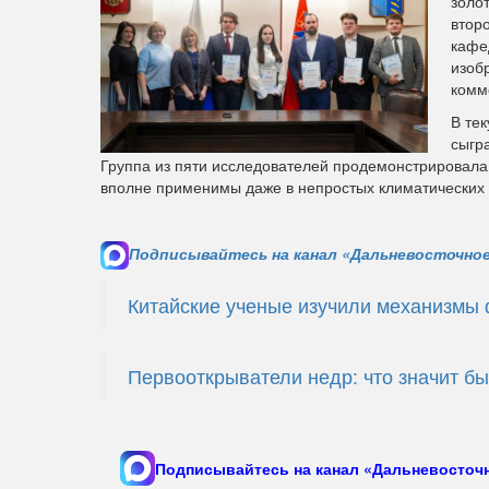
золо
втор
кафе
изоб
комм
В те
сыгр
Группа из пяти исследователей продемонстрировала 
вполне применимы даже в непростых климатических 
Подписывайтесь на канал «Дальневосточное
Китайские ученые изучили механизмы
Первооткрыватели недр: что значит бы
Подписывайтесь на канал «Дальневосточн