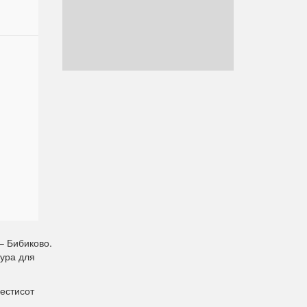
– Бибиково.
тура для
естисот