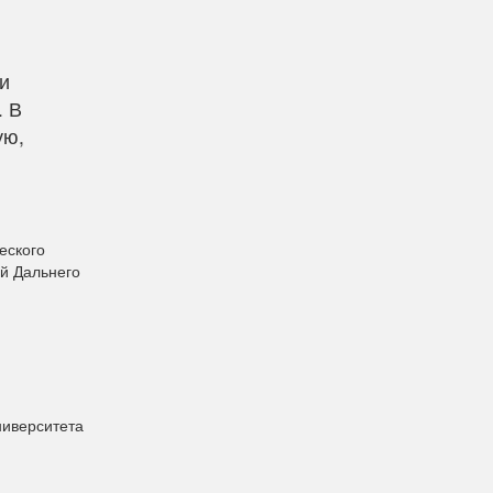
и
. В
ую,
еского
й Дальнего
ниверситета