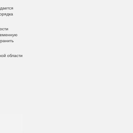
идается
порядка
ости
временную
транить
кой области