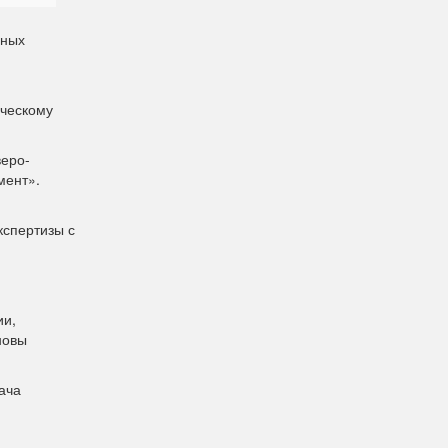
дных
ическому
веро-
мент».
кспертизы с
ии,
новы
ача