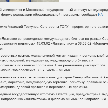
 университет и Московский государственный институт междунаро
й форме реализации образовательной программы, сообщает
ИА
мик Анатолий Торкунов. Со стороны ТОГУ – проректор по стратег
 «Языковое сопровождение международного бизнеса на рынках Се
равлениям подготовки 45.03.02 «Лингвистика» и 38.03.02 «Менедж
да.
восточных языков, межкультурной коммуникации и региональной э
ых отношений, менеджмента, международного бизнеса и
обучаться по сетевой программе. В ее реализации участвуют оба
компонентов обеспечит ТОГУ, часть – МГИМО.
азиатские языки, экономику и культуру стран Северо-Восточной Аз
нт, маркетинг, международную торговлю, логистику, правовые ос
ммерцию, деловой протокол и переговорные практики.
едшим государственную итоговую аттестацию, предусмотрена выд
по направлению «Лингвистика» и диплома МГИМО по направлению