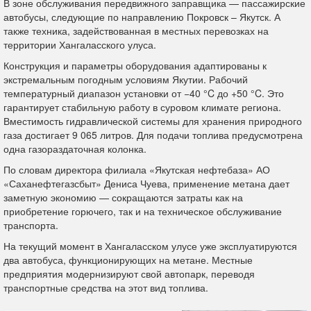
В зоне обслуживания передвижного заправщика — пассажирские
автобусы, следующие по направлению Покровск – Якутск. А
также техника, задействованная в местных перевозках на
территории Хангаласского улуса.
Конструкция и параметры оборудования адаптированы к
экстремальным погодным условиям Якутии. Рабочий
температурный диапазон установки от −40 °C до +50 °C. Это
гарантирует стабильную работу в суровом климате региона.
Вместимость гидравлической системы для хранения природного
газа достигает 9 065 литров. Для подачи топлива предусмотрена
одна газораздаточная колонка.
По словам директора филиала «Якутская нефтебаза» АО
«Саханефтегазсбыт» Дениса Чуева, применение метана дает
заметную экономию — сокращаются затраты как на
приобретение горючего, так и на техническое обслуживание
транспорта.
На текущий момент в Хангаласском улусе уже эксплуатируются
два автобуса, функционирующих на метане. Местные
предприятия модернизируют свой автопарк, переводя
транспортные средства на этот вид топлива.