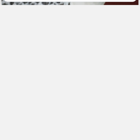
9 июля, 18:30
Камчатка
Сокол
Общество
ИСТОЧНИК ФОТО
Пресс-служба МТС
ПОДЕЛИТЬСЯ
На территории Соколиного центра «Камчатка» заработала
устойчивая сотовая связь и высокоскоростной интернет. Это
единственное в стране профильное учреждение, где занимаются
восстановлением популяции кречета – самого ценного и редкого
вида соколиных, занесенного в Красную книгу.
Благодаря новым технологиям специалисты могут отслеживать
перемещение кречетов в режиме реального времени. Для этого
используются GPS/GSM-трекеры. Ученые контролируют