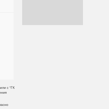
или с “ГК
ения
ласно