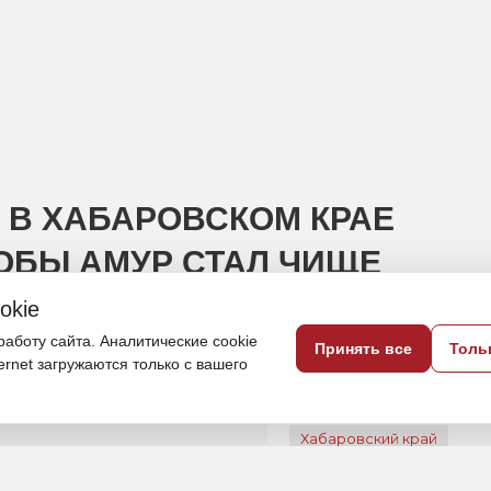
О В ХАБАРОВСКОМ КРАЕ
ТОБЫ АМУР СТАЛ ЧИЩЕ
okie
ты в данном направлении рассказал эко
аботу сайта. Аналитические cookie
Принять все
Толь
ternet загружаются только с вашего
20 октября 2025, 12:46
Хабаровский край
ПОДЕЛИТЬСЯ