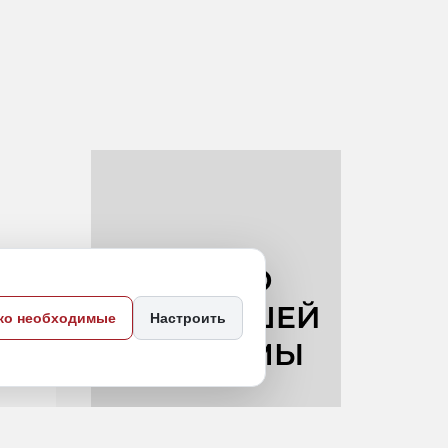
лог
ко необходимые
Настроить