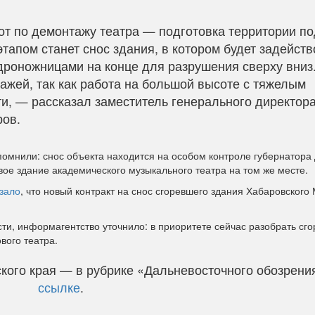
от по демонтажу театра — подготовка территории по
апом станет снос здания, в котором будет задейст
идроножницами на конце для разрушения сверху вниз
ажей, так как работа на большой высоте с тяжелым
и, — рассказал заместитель генерального директор
ров.
помнили: снос объекта находится на особом контроле губернатора
вое здание академического музыкального театра на том же месте.
зало
, что новый контракт на снос сгоревшего здания Хабаровского
сти, информагентство уточнило: в приоритете сейчас разобрать сг
ового театра.
кого края — в рубрике «Дальневосточного обозрени
ссылке
.