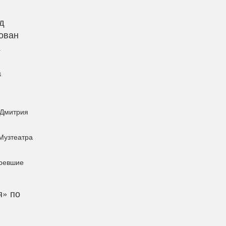
д
вован
.
а
 Дмитрия
 Музтеатра
оревшие
я» по