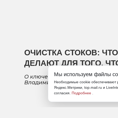
ОЧИСТКА СТОКОВ: ЧТ
ДЕЛАЮТ ДЛЯ ТОГО, Ч
Мы используем файлы co
О ключевых направлениях рабо
Владимир Сидоров
Необходимые cookie обеспечивают р
Яндекс.Метрики, top.mail.ru и LiveIn
согласия.
Подробнее
.