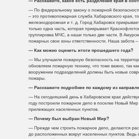
— Расскажите, какое есть разделение края в со
— По федеральному закону о пожарной безопасност
– это противопожарная служба Хабаровского края, т
железнодорожная и т. д. Город Хабаровск прикрыва
только одна часть, которая прикрывает Краснофлотс
группировка МЧС, а наши только две части. В Амурс
пожарных свои зоны ответственности. Наша забота – 
— Как можно оценить итоги прошедшего года?
— Мы улучшили пожарную безопасность на территор
обновляем пожарную технику, что тоже важно, так ка
вооружении подразделений должны быть новые совр
пожары.
— Расскажите подробнее по каждому из направл
— На сегодняшний день в Хабаровском крае действу
году построили пожарное депо в поселке Новый Мир
прилежащих населенных пунктов.
— Почему был выбран Новый Мир?
— Прежде чем строить пожарное депо, делаются рас
до расположенных вокруг населенных пунктов. Ведь 