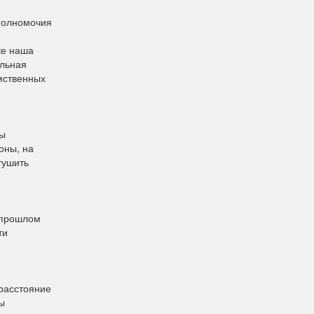
полномочия
ке наша
альная
омственных
Мы
оны, на
тушить
 прошлом
ти
расстояние
ы