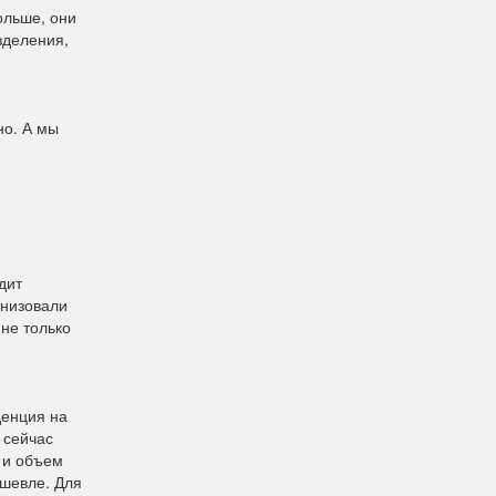
ольше, они
зделения,
но. А мы
дит
анизовали
 не только
денция на
 сейчас
 и объем
ешевле. Для