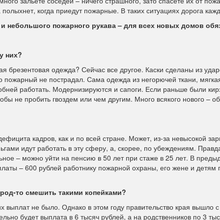
много зальете соседей – ничего страшного, зато спасете их от пож
 полыхнет, когда приедут пожарные. В таких ситуациях дорога каж
 и небольшого пожарного рукава – для всех новых домов обя
у них?
я брезентовая одежда? Сейчас все другое. Каски сделаны из уда
о пожарный не пострадал. Сама одежда из негорючей ткани, мягкая
обней работать. Модернизируются и сапоги. Если раньше были кир
обы не пробить гвоздем или чем другим. Много всякого нового – о
дефицита кадров, как и по всей стране. Может, из-за невысокой за
ьгами идут работать в эту сферу, а, скорее, по убеждениям. Правда
ное – можно уйти на пенсию в 50 лет при стаже в 25 лет. В пред
латы – 600 рублей работнику пожарной охраны, его жене и детям 
род-то смешить такими копейками?
их выплат не было. Однако в этом году правительство края вышло с
ельно будет выплата в 6 тысяч рублей, а на родственников по 3 тыс