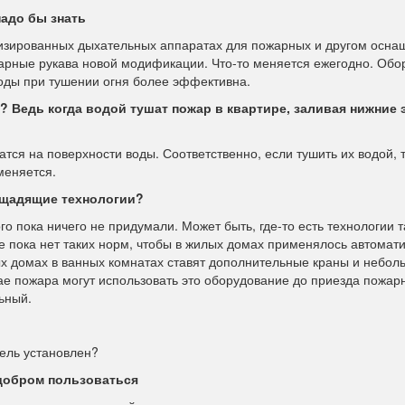
надо бы знать
низированных дыхательных аппаратах для пожарных и другом осна
арные рукава новой модификации. Что-то меняется ежегодно. Обо
воды при тушении огня более эффективна.
Ведь когда водой тушат пожар в квартире, заливая нижние 
тся на поверхности воды. Соответственно, если тушить их водой,
меняется.
 щадящие технологии?
го пока ничего не придумали. Может быть, где-то есть технологии т
е пока нет таких норм, чтобы в жилых домах применялось автомат
ых домах в ванных комнатах ставят дополнительные краны и небол
ае пожара могут использовать это оборудование до приезда пожарн
ьный.
ель установлен?
 добром пользоваться