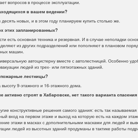
ает вопросов в процессе эксплуатации.
находящихся в вашем ведении?
есять новых, и в этом году планируем купить столько же.
ерх этих запланированных?
сти есть основная техника и резервная. И в случае неполадки осн
деляют из других подразделений или пополняют в плановом поряд
рных машин.
иверсальную автоцистерну вместе с автолестницей. Особенно удо
эвакуации людей из трех- или пятиэтажных зданий.
я пожарные лестницы?
 высоту 9-этажного и 16-этажного дома.
 активно строят в Хабаровске, нет такого варианта спасения
ругие конструктивные решения самого здания: есть так называемая
ный вход на первом этаже и выход на которую есть на каждом этаж
хние этажи в масках с дополнительными масками для людей и выво
куации людей из высотных зданий продуманы в тактике работы под