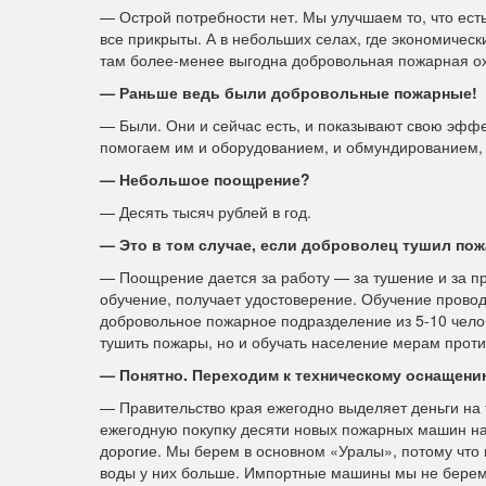
— Острой потребности нет. Мы улучшаем то, что ест
все прикрыты. А в небольших селах, где экономиче
там более-менее выгодна добровольная пожарная о
— Раньше ведь были добровольные пожарные!
— Были. Они и сейчас есть, и показывают свою эффе
помогаем им и оборудованием, и обмундированием,
— Небольшое поощрение?
— Десять тысяч рублей в год.
— Это в том случае, если доброволец тушил пож
— Поощрение дается за работу — за тушение и за пр
обучение, получает удостоверение. Обучение провод
добровольное пожарное подразделение из 5-10 челове
тушить пожары, но и обучать население мерам прот
— Понятно. Переходим к техническому оснащени
— Правительство края ежегодно выделяет деньги на
ежегодную покупку десяти новых пожарных машин на
дорогие. Мы берем в основном «Уралы», потому что 
воды у них больше. Импортные машины мы не берем и