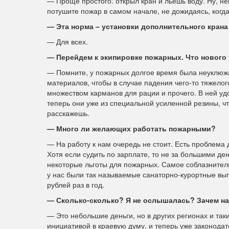
— Проще простого: открыл кран и льешь воду. Ну, не
потушите пожар в самом начале, не дожидаясь, когда
— Эта норма – установки дополнительного крана
— Для всех.
— Перейдем к экипировке пожарных. Что нового 
— Помните, у пожарных долгое время была неуклюжа
материалов, чтобы в случае падения чего-то тяжелог
множеством карманов для рации и прочего. В ней уд
теперь они уже из специальной усиленной резины, чт
расскажешь.
— Много ли желающих работать пожарными?
— На работу к нам очередь не стоит. Есть проблема 
Хотя если судить по зарплате, то не за большими ден
некоторые льготы для пожарных. Самое соблазнитель
у нас были так называемые санаторно-курортные вып
рублей раз в год.
— Сколько-сколько? Я не ослышалась? Зачем на
— Это небольшие деньги, но в других регионах и так
инициативой в краевую думу, и теперь уже законодат