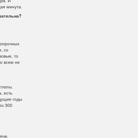
ара. И
дая минута.
зательна?
ропрочных
, со
зовые, то
бо всем не
рплаты.
, есть
ыдущие годы
по 300
ячи.