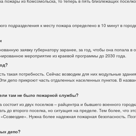
а пожары из Комсомольска, то теперь в пять близлежащих поселко
го подразделения к месту пожара определено в 10 минут в городе
и
ованную заявку губернатору заранее, за год, чтобы она попала в 
анированное мероприятие из краевой программы до 2030 года.
год?
ь такая потребность. Сейчас возводим для них модульные здания
Эти депо прикроют часть отдаленных населенных пунктов. В назва
жели там не было пожарной службы?
 состоит из двух поселков – райцентра и бывшего военного городк
ть до второго поселка, но ситуация на пределе. Тем более, что э
р «Созвездие». Нужна более надежная пожарная безопасность. Поэ
ных депо?