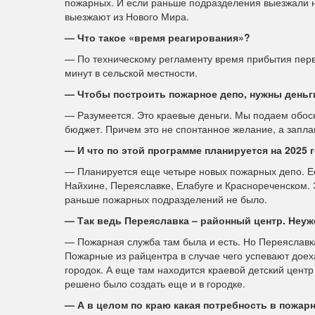
пожарных. И если раньше подразделения выезжали н
выезжают из Нового Мира.
— Что такое «время реагирования»?
— По техническому регламенту время прибытия перво
минут в сельской местности.
— Чтобы построить пожарное депо, нужны деньг
— Разумеется. Это краевые деньги. Мы подаем обосн
бюджет. Причем это не спонтанное желание, а запл
— И что по этой программе планируется на 2025 
— Планируется еще четыре новых пожарных депо. Ест
Найхине, Переяславке, Елабуге и Краснореченском. 
раньше пожарных подразделений не было.
— Так ведь Переяславка – районный центр. Неу
— Пожарная служба там была и есть. Но Переяславка
Пожарные из райцентра в случае чего успевают доеха
городок. А еще там находится краевой детский цент
решено было создать еще и в городке.
— А в целом по краю какая потребность в пожар