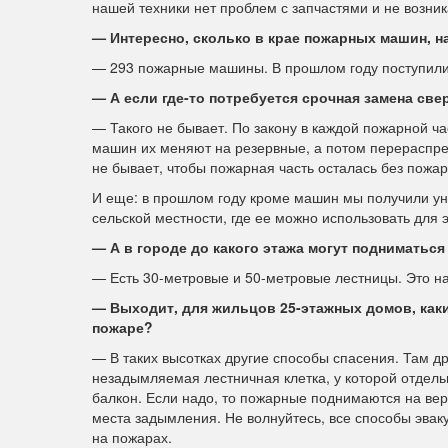
нашей техники нет проблем с запчастями и не возник
— Интересно, сколько в крае пожарных машин, 
— 293 пожарные машины. В прошлом году поступили д
— А если где-то потребуется срочная замена св
— Такого не бывает. По закону в каждой пожарной ча
машин их меняют на резервные, а потом перераспре
не бывает, чтобы пожарная часть осталась без пожа
И еще: в прошлом году кроме машин мы получили ун
сельской местности, где ее можно использовать для 
— А в городе до какого этажа могут подниматьс
— Есть 30-метровые и 50-метровые лестницы. Это на
— Выходит, для жильцов 25-этажных домов, какие
пожаре?
— В таких высотках другие способы спасения. Там д
незадымляемая лестничная клетка, у которой отдель
балкон. Если надо, то пожарные поднимаются на вер
места задымления. Не волнуйтесь, все способы эва
на пожарах.