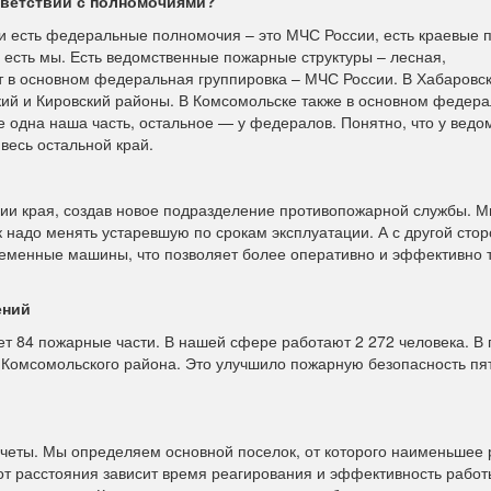
ответствии с полномочиями?
и есть федеральные полномочия – это МЧС России, есть краевые 
о есть мы. Есть ведомственные пожарные структуры – лесная,
ет в основном федеральная группировка – МЧС России. В Хабаровс
кий и Кировский районы. В Комсомольске также в основном федер
ке одна наша часть, остальное — у федералов. Понятно, что у вед
весь остальной край.
ии края, создав новое подразделение противопожарной службы. 
к надо менять устаревшую по срокам эксплуатации. А с другой стор
еменные машины, что позволяет более оперативно и эффективно 
ений
ет 84 пожарные части. В нашей сфере работают 2 272 человека. В
 Комсомольского района. Это улучшило пожарную безопасность пя
четы. Мы определяем основной поселок, от которого наименьшее 
от расстояния зависит время реагирования и эффективность работ