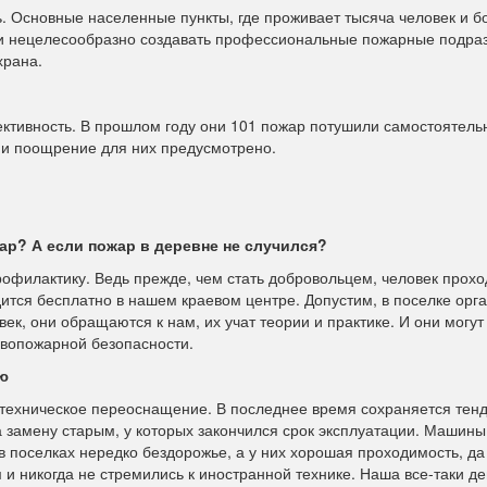
ь. Основные населенные пункты, где проживает тысяча человек и б
ски нецелесообразно создавать профессиональные пожарные подра
храна.
ктивность. В прошлом году они 101 пожар потушили самостоятель
 и поощрение для них предусмотрено.
ар? А если пожар в деревне не случился?
офилактику. Ведь прежде, чем стать добровольцем, человек прохо
ится бесплатно в нашем краевом центре. Допустим, в поселке орг
к, они обращаются к нам, их учат теории и практике. И они могут
ивопожарной безопасности.
ю
 техническое переоснащение. В последнее время сохраняется тен
 замену старым, у которых закончился срок эксплуатации. Машины
в поселках нередко бездорожье, а у них хорошая проходимость, да
 никогда не стремились к иностранной технике. Наша все-таки д