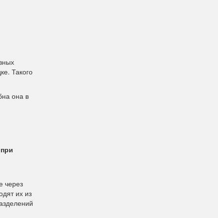
овных
ке. Такого
бна она в
 при
е через
дят их из
разделений