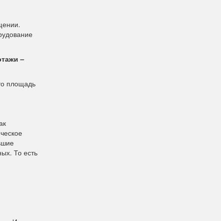
щении.
рудование
этажи –
 то площадь
ак
ическое
ьшие
ых. То есть