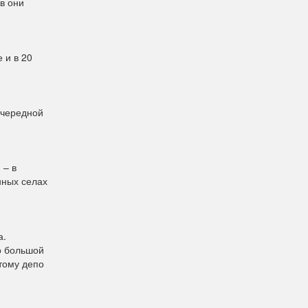
в они
 и в 20
очередной
 – в
нных селах
а.
то большой
тому депо