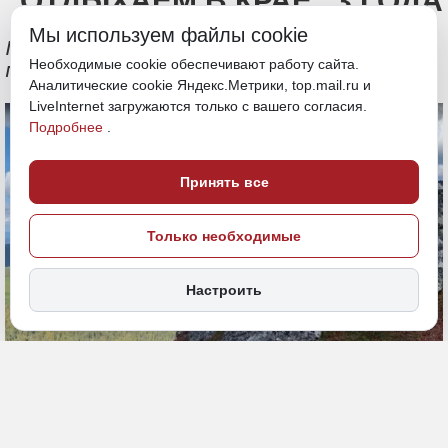
“ОТДЫХАЕМ В КРАЕ” 3 ГОДА
Мы используем файлы cookie
Промежуточные итоги программы
Необходимые cookie обеспечивают работу сайта.
подвели в региональном Минтуризма
Аналитические cookie Яндекс.Метрики, top.mail.ru и
LiveInternet загружаются только с вашего согласия.
Подробнее
.
Принять все
Только необходимые
Настроить
23 апреля 2025, 15:01
Хабаровский край