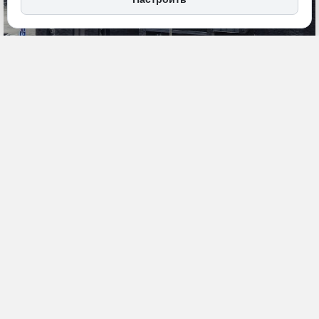
14 мая, 14:30
Хабаровский край
Общество
ПОДЕЛИТЬСЯ
Прокуратура Железнодорожного района отреагировала на
затопление подвала многоквартирного жилого дома в жилом
комплексе «Дуэт» (Хабаровск). Ведомство нашло нарушение со
стороны управляющей компании ООО «Розенталь Групп»,
сообщает
«Дальневосточное обозрение».
3 февраля 2026 года в ЖК произошел порыв системы холодного