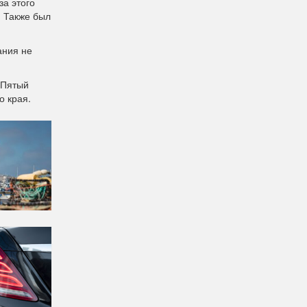
а этого
. Также был
ания не
 Пятый
о края.