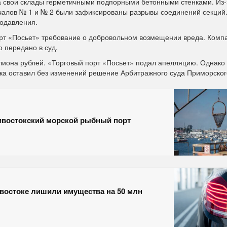
а свои склады герметичными подпорными бетонными стенками. Из-з
ичалов № 1 и № 2 были зафиксированы разрывы соединений секций
одавления.
рт «Посьет» требование о добровольном возмещении вреда. Комп
 передано в суд.
лиона рублей. «Торговый порт «Посьет» подал апелляцию. Однако
а оставил без изменений решение Арбитражного суда Приморског
ивостокский морской рыбный порт
востоке лишили имущества на 50 млн