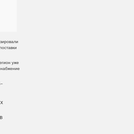
изировали
поставки
егион уже
 снабжение
К–
их
в