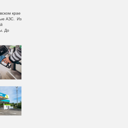
вском крае
ые АЗС. Из
ой
ы. До