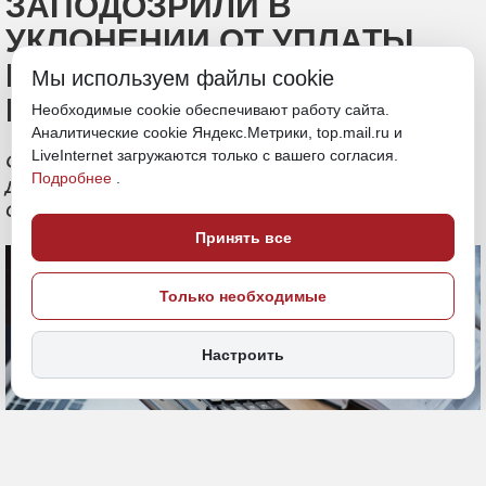
ЗАПОДОЗРИЛИ В
УКЛОНЕНИИ ОТ УПЛАТЫ
НАЛОГОВ НА 156 МЛН
Мы используем файлы cookie
РУБЛЕЙ
Необходимые cookie обеспечивают работу сайта.
Аналитические cookie Яндекс.Метрики, top.mail.ru и
LiveInternet загружаются только с вашего согласия.
Фигуранты организовали фиктивный
Подробнее
.
документооборот с аффилированными
структурами
Принять все
Только необходимые
Настроить