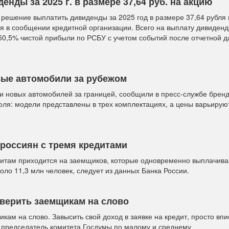
нды за 2025 г. в размере 37,64 руб. на акцию
решение выплатить дивиденды за 2025 год в размере 37,64 рубля 
я в сообщении кредитной организации. Всего на выплату дивиден
 50,5% чистой прибыли по РСБУ с учетом событий после отчетной 
овые автомобили за рубежом
и новых автомобилей за границей, сообщили в пресс-службе бренд
ля: модели представлены в трех комплектациях, а цены варьируют
 россиян с тремя кредитами
дитам приходится на заемщиков, которые одновременно выплачива
оло 11,3 млн человек, следует из данных Банка России.
 верить заемщикам на слово
кам на слово. Завысить свой доход в заявке на кредит, просто впи
 председатель комитета Госдумы по малому и среднему