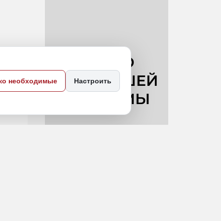
ей
ко необходимые
Настроить
ив