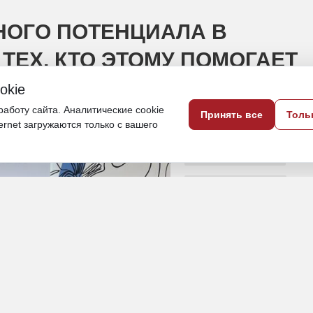
НОГО ПОТЕНЦИАЛА В
ТЕХ, КТО ЭТОМУ ПОМОГАЕТ
okie
онда культурных инициатив первый юбил
аботу сайта. Аналитические cookie
Принять все
Толь
ternet загружаются только с вашего
1 июля, 08:57
Хабаровский край
Политика и власть
фонда культурных инициат
ИСТОЧНИК ФОТО
Фото Дальневосточного
представительства ПФКИ
ПОДЕЛИТЬСЯ