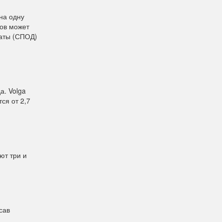
на одну
дов может
даты (СПОД)
а. Volga
ся от 2,7
ют три и
сав