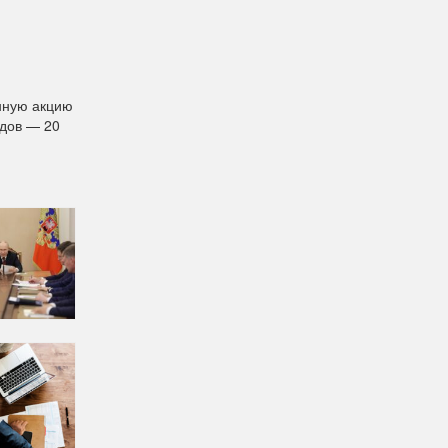
нную акцию
ндов — 20