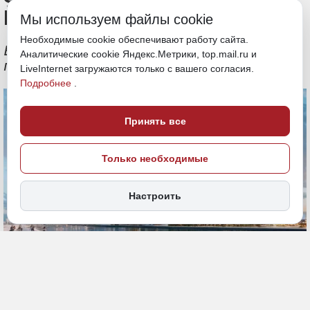
Й
Мы используем файлы cookie
Необходимые cookie обеспечивают работу сайта.
Его реализуют в рамках мастер-плана
Аналитические cookie Яндекс.Метрики, top.mail.ru и
города
LiveInternet загружаются только с вашего согласия.
Подробнее
.
Принять все
Только необходимые
Настроить
11 июля 2025, 18:19
Хабаровский край