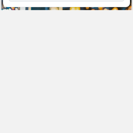
22 апреля, 13:54
Хабаровский край
ПОДЕЛИТЬСЯ
В Госавтоинспекции УМВД России по Хабаровскому краю
состоялась пресс-конференция. На ней участники обсудили
итоги применения систем фотовидеофиксации в регионе за 2025
год, а также планы по реализации мероприятий по снижению
аварийности на 2026-й, сообщает “Дальневосточное обозрение”.
Так, по итогам прошлого года число вынесенных постановлений
по административным правонарушениям в области безопасности
дорожного движения увеличилось на 84,3%. Данные также