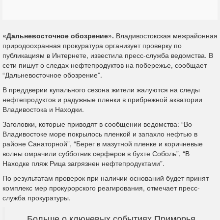
«Дальневосточное обозрение».
Владивостокская межрайонная
природоохранная прокуратура организует проверку по
публикациям в Интернете, известила пресс-служба ведомства. В
сети пишут о следах нефтепродуктов на побережье, сообщает
“Дальневосточное обозрение”.
В преддверии купального сезона жители жалуются на следы
нефтепродуктов и радужные пленки в прибрежной акватории
Владивостока и Находки.
Заголовки, которые приводят в сообщении ведомства: “Во
Владивостоке море покрылось пленкой и запахло нефтью в
районе Санаторной”, “Берег в мазутной пленке и коричневые
волны омрачили субботник серферов в бухте Соболь”, “В
Находке пляж Рица загрязнен нефтепродуктами”.
По результатам проверок при наличии оснований будет принят
комплекс мер прокурорского реагирования, отмечает пресс-
служба прокуратуры.
Больше о ключевых событиях Приморья