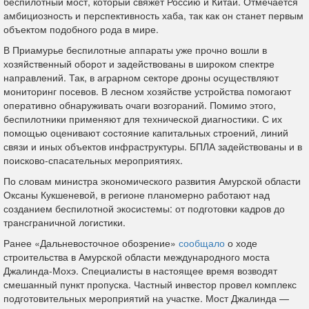
беспилотный мост, который свяжет Россию и Китай. Отмечается
амбициозность и перспективность хаба, так как он станет первым
объектом подобного рода в мире.
В Приамурье беспилотные аппараты уже прочно вошли в
хозяйственный оборот и задействованы в широком спектре
направлений. Так, в аграрном секторе дроны осуществляют
мониторинг посевов. В лесном хозяйстве устройства помогают
оперативно обнаруживать очаги возгораний. Помимо этого,
беспилотники применяют для технической диагностики. С их
помощью оценивают состояние капитальных строений, линий
связи и иных объектов инфраструктуры. БПЛА задействованы и в
поисково‑спасательных мероприятиях.
По словам министра экономического развития Амурской области
Оксаны Кукшеневой, в регионе планомерно работают над
созданием беспилотной экосистемы: от подготовки кадров до
трансграничной логистики.
Ранее «Дальневосточное обозрение»
сообщало
о ходе
строительства в Амурской области международного моста
Джалинда-Мохэ. Специалисты в настоящее время возводят
смешанный пункт пропуска. Частный инвестор провел комплекс
подготовительных мероприятий на участке. Мост Джалинда —