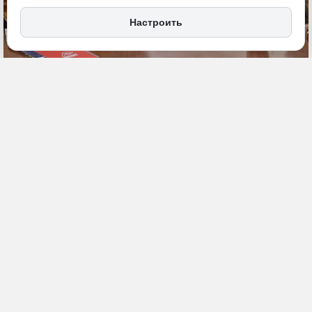
Настроить
8 июля, 18:31
Хабаровский край
Встреча Вероники Никишиной
Политика и власть
с Владимиром Путиным
ИСТОЧНИК ФОТО
kremlin.ru
ПОДЕЛИТЬСЯ
Президент России Владимир Путин провел встречу с
генеральным директором Российского экспортного центра (РЭЦ)
Вероникой Никишиной. Она сообщила главе государства, что
одним из лидеров по внедрению регионального экспортного
стандарта является Хабаровский край.