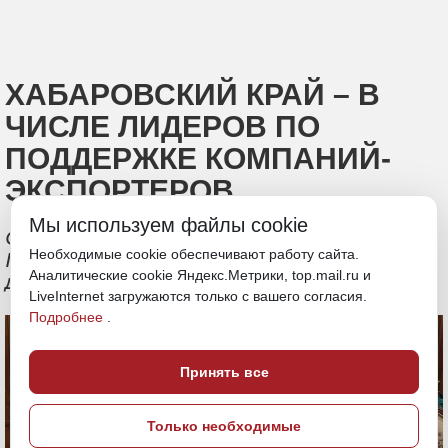
ХАБАРОВСКИЙ КРАЙ – В
ЧИСЛЕ ЛИДЕРОВ ПО
ПОДДЕРЖКЕ КОМПАНИЙ-
ЭКСПОРТЕРОВ
Мы используем файлы cookie
Об этом на встрече с Владимиром
Необходимые cookie обеспечивают работу сайта.
Путиным заявила генеральный
Аналитические cookie Яндекс.Метрики, top.mail.ru и
директор РЭЦ Вероника Никишина
LiveInternet загружаются только с вашего согласия.
Подробнее
.
Принять все
Только необходимые