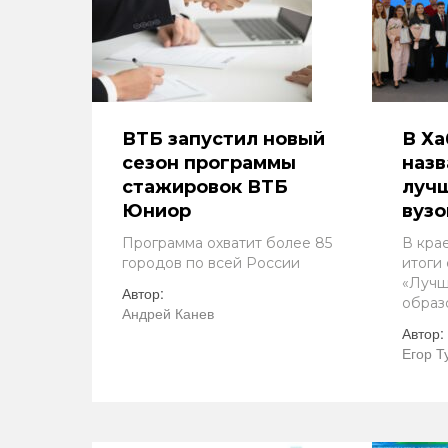
ВТБ запустил новый
В Ха
сезон программы
назв
стажировок ВТБ
луч
Юниор
вузо
Программа охватит более 85
В кра
городов по всей России
итоги
«Лучш
Автор:
образ
Андрей Канев
Автор:
Егор Т