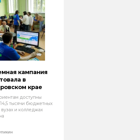
емная кампания
товала в
ровском крае
риентам доступны
 14,5 тысячи бюджетных
 вузах и колледжах
на
упикин