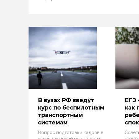
В вузах РФ введут
ЕГЭ 
курс по беспилотным
как
транспортным
ребе
системам
спо
Вопрос подготовки кадров в
Совет
условиях новой реальности
родит