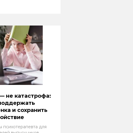
— не катастрофа:
 поддержать
нка и сохранить
койствие
ы психотерапевта для
елей выпускников