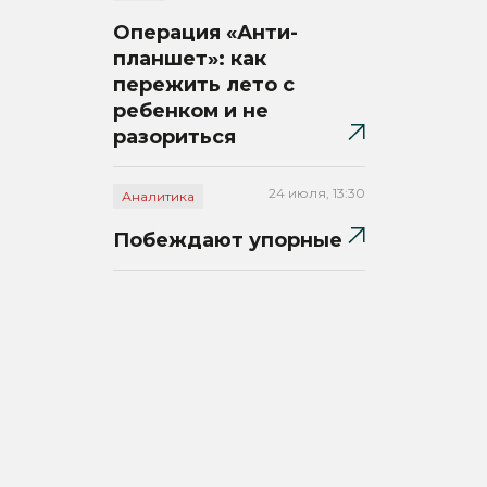
Операция «Анти-
планшет»: как
пережить лето с
ребенком и не
разориться
24 июля, 13:30
Аналитика
Побеждают упорные