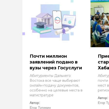
Почти миллион
При
заявлений подано в
стар
вузы через Госуслуги
Хаба
Абитуриенты Дальнего
Абиту
Востока все чаще выбирают
почти
онлайн-подачу документов,
мест в
особенно на целевые места в
регио
магистратуре
Автор:
Автор:
Егор Т
Егор Тупикин