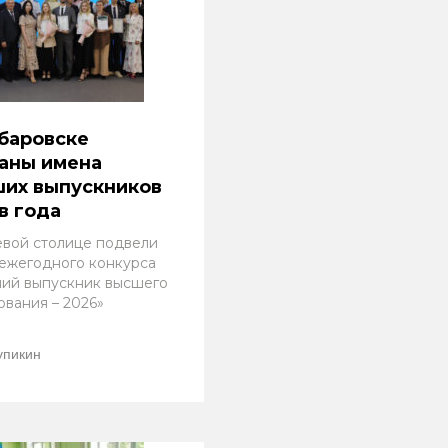
баровске
аны имена
ших выпускников
в года
евой столице подвели
 ежегодного конкурса
ий выпускник высшего
ования – 2026»
упикин