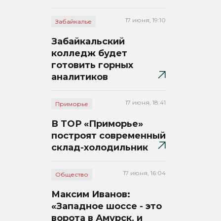
17 июня, 19:10
Забайкалье
Забайкальский
колледж будет
готовить горных
аналитиков
17 июня, 18:41
Приморье
В ТОР «Приморье»
построят современный
склад-холодильник
17 июня, 16:04
Общество
Максим Иванов:
«Западное шоссе - это
ворота в Амурск, и