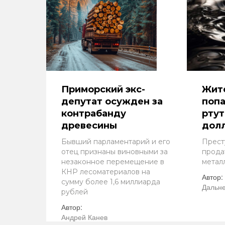
Приморский экс-
Жит
депутат осужден за
попа
контрабанду
ртут
древесины
дол
Бывший парламентарий и его
Прест
отец признаны виновными за
прода
незаконное перемещение в
метал
КНР лесоматериалов на
Автор:
сумму более 1,6 миллиарда
Дальне
рублей
Автор:
Андрей Канев