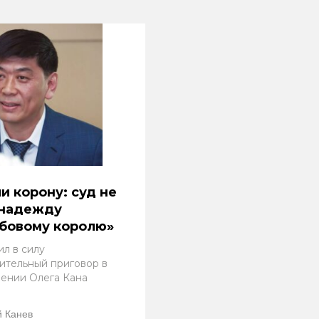
и корону: суд не
 надежду
бовому королю»
ил в силу
ительный приговор в
ении Олега Кана
 Канев