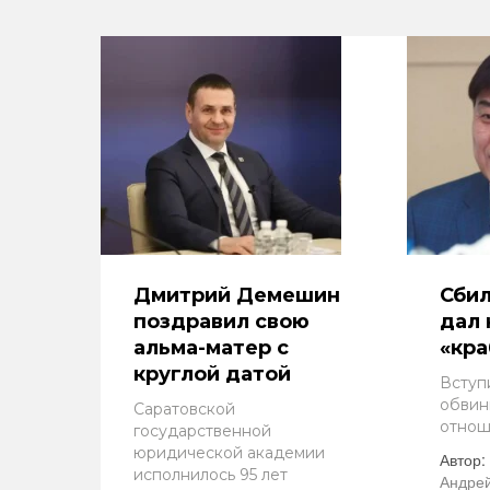
Дмитрий Демешин
Сбил
поздравил свою
дал
альма-матер с
«кра
круглой датой
Вступ
обвин
Саратовской
отнош
государственной
юридической академии
Автор:
исполнилось 95 лет
Андрей