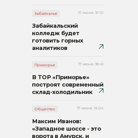
17 июня, 19:10
Забайкалье
Забайкальский
колледж будет
готовить горных
аналитиков
17 июня, 18:41
Приморье
В ТОР «Приморье»
построят современный
склад-холодильник
17 июня, 16:04
Общество
Максим Иванов:
«Западное шоссе - это
ворота в Амурск, и