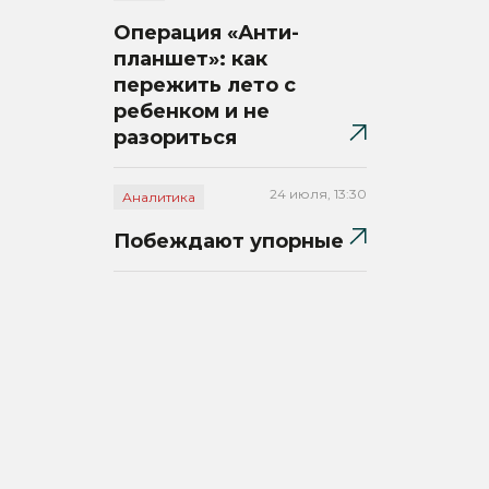
Операция «Анти-
планшет»: как
пережить лето с
ребенком и не
разориться
24 июля, 13:30
Аналитика
Побеждают упорные