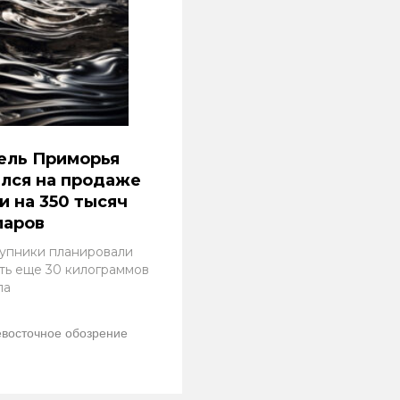
ель Приморья
лся на продаже
и на 350 тысяч
ларов
упники планировали
ть еще 30 килограммов
ла
восточное обозрение