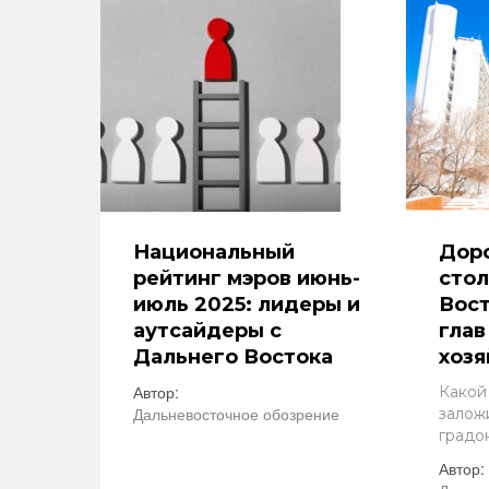
Национальный
Доро
рейтинг мэров июнь-
сто
июль 2025: лидеры и
Вост
аутсайдеры с
глав
Дальнего Востока
хозя
Автор:
Какой
Дальневосточное обозрение
залож
градо
Автор: