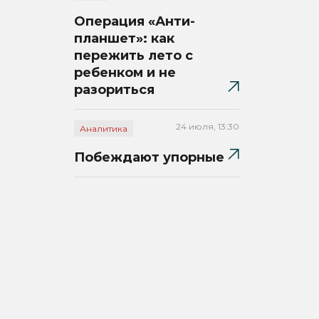
Операция «Анти-
планшет»: как
пережить лето с
ребенком и не
разориться
24 июля, 13:30
Аналитика
Побеждают упорные