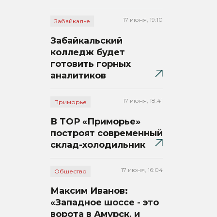
17 июня, 19:10
Забайкалье
Забайкальский
колледж будет
готовить горных
аналитиков
17 июня, 18:41
Приморье
В ТОР «Приморье»
построят современный
склад-холодильник
17 июня, 16:04
Общество
Максим Иванов:
«Западное шоссе - это
ворота в Амурск, и