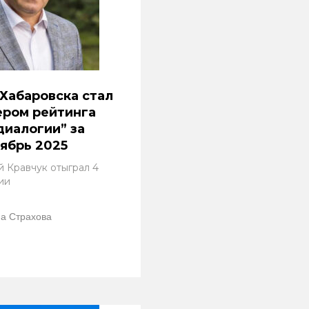
Хабаровска стал
ером рейтинга
иалогии” за
ябрь 2025
й Кравчук отыграл 4
ии
а Страхова