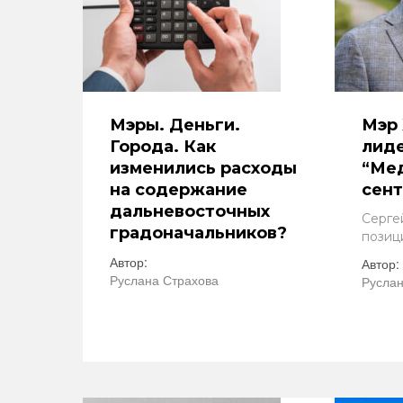
Мэры. Деньги.
Мэр 
Города. Как
лид
изменились расходы
“Мед
на содержание
сент
дальневосточных
Серге
градоначальников?
позиц
Автор:
Автор:
Руслана Страхова
Руслан