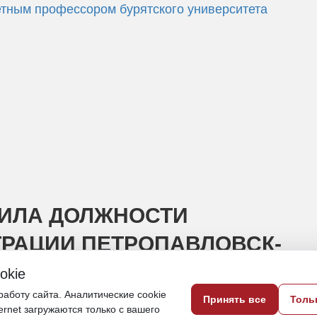
тным профессором бурятского университета
ШИЛА ДОЛЖНОСТИ
РАЦИИ ПЕТРОПАВЛОВСК-
okie
аботу сайта. Аналитические cookie
Принять все
Толь
нная договоренность с экс-замглавы гор
ternet загружаются только с вашего