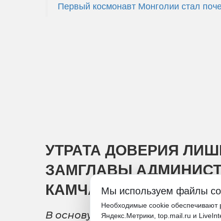
Первый космонавт Монголии стал поче
УТРАТА ДОВЕРИЯ ЛИ
ЗАМГЛАВЫ АДМИНИСТ
КАМЧАТСКОГО
Мы используем файлы co
Необходимые cookie обеспечивают р
В основу решения легла незако
Яндекс.Метрики, top.mail.ru и LiveIn