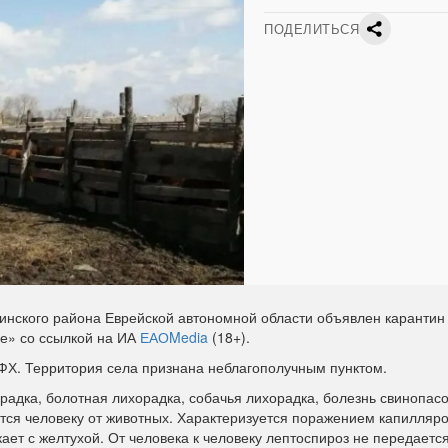
ПОДЕЛИТЬСЯ
инского района Еврейской автономной области объявлен карантин
е» со ссылкой на ИА
ЕАОMedia
(18+).
ФХ. Территория села признана неблагополучным пунктом.
радка, болотная лихорадка, собачья лихорадка, болезнь свинопас
тся человеку от животных. Характеризуется поражением капилляр
кает с желтухой. От человека к человеку лептоспироз не передается