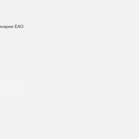
»
ринарии ЕАО