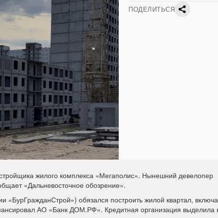
ПОДЕЛИТЬСЯ
астройщика жилого комплекса «Мегаполис». Нынешний девелопер
общает «Дальневосточное обозрение».
и «БурГражданСтрой») обязался построить жилой квартал, включ
нансировал АО «Банк ДОМ.РФ». Кредитная организация выделила н