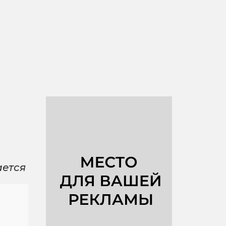
ается