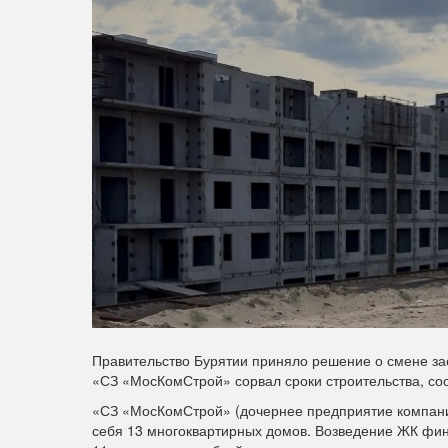
Правительство Бурятии приняло решение о смене з
«СЗ «МосКомСтрой» сорвал сроки строительства, со
«СЗ «МосКомСтрой» (дочернее предприятие компани
себя 13 многоквартирных домов. Возведение ЖК фи