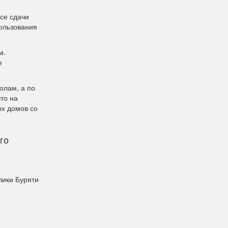
се сдачи
ользования
м.
е
олам, а по
что на
ых домов со
го
лики Буряти