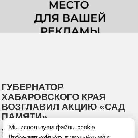
ГУБЕРНАТОР
ХАБАРОВСКОГО КРАЯ
ВОЗГЛАВИЛ АКЦИЮ «САД
ПАМЯТИ»
Мы используем файлы cookie
Участники мероприятия высадили 3,5
Необходимые cookie обеспечивают работу сайта.
тысячи сеянцев корейского кедра в