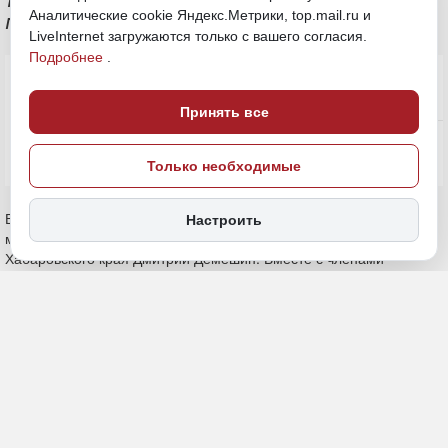
Аналитические cookie Яндекс.Метрики, top.mail.ru и
память о погибших на фронтах войны
LiveInternet загружаются только с вашего согласия.
Подробнее
.
Принять все
Только необходимые
Настроить
20 мая, 21:15
Хабаровский край
Общество