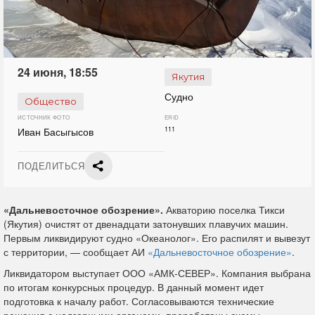
24 июня, 18:55
Якутия
Судно
Общество
ИСТОЧНИК ФОТО
ERID
Иван Басыгысов
111
ПОДЕЛИТЬСЯ
«Дальневосточное обозрение».
Акваторию поселка Тикси
(Якутия) очистят от двенадцати затонувших плавучих машин.
Первым ликвидируют судно «Океанолог». Его распилят и вывезут
с территории, — сообщает АИ
«Дальневосточное обозрение»
.
Ликвидатором выступает ООО «АМК‑СЕВЕР». Компания выбрана
по итогам конкурсных процедур. В данный момент идет
подготовка к началу работ. Согласовываются технические
решения с надзорными органами, проработаны схемы