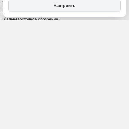
Настроить
14 мая, 18:29
Забайкалье
Политика и власть
ПОДЕЛИТЬСЯ
Анна Тарасенко назначена на должность заместителя министра
по социальному, экономическому, инфраструктурному,
пространственному планированию и развитию Забайкалья.
Подписано соответствующее распоряжение, сообщает
«Дальневосточное обозрение».