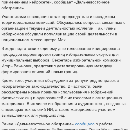
применением нейросетей, сообщает «Дальневосточное
обозрение».
Участниками совещания стали председатели и сисадмины
территориальных комиссий. Обсуждались вопросы, связанные с
организацией текущей деятельностью коллегий. Так, члены
избиркомов обсудили популяризацию своей деятельности в
национальном мессенджере Мах.
В ходе подготовки к единому дню голосования инициирована
процедура корректировки границ избирательных округов для
муниципальных выборов. Секретарь избирательной комиссии
Игорь Вежновец представил детализированную методику
формирования описаний новых границ.
Кроме того, участники обсуждения затронули ряд поправок в
избирательное законодательство. В частности, были
рассмотрены новые правила использования изображений
физических лиц и аудиозаписей с их голосами в агитационных
материалах. В их числе изображения и аудиоконтент, созданных
с помощью технологий ИИ, а также материалов с участием
вымышленных или умерших лиц.
Ранее «Дальневосточное обозрение»
сообщало
о работе
председателя Избиркома Хабаровского края Ольги Мальцевой по