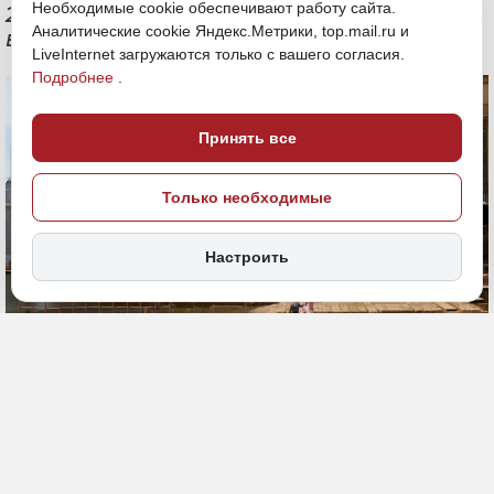
Необходимые cookie обеспечивают работу сайта.
22800 был торжественно спущен на
Аналитические cookie Яндекс.Метрики, top.mail.ru и
воду
LiveInternet загружаются только с вашего согласия.
Подробнее
.
Принять все
Только необходимые
Настроить
1 июля, 19:21
Хабаровский край
Спуск корабля на воду
Общество
ИСТОЧНИК ФОТО