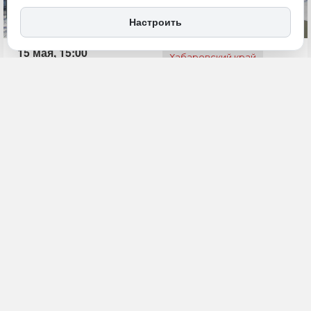
Настроить
15 мая, 15:00
Хабаровский край
Общество
ПОДЕЛИТЬСЯ
ПАО «МТС» запустила сеть LTE вблизи российско-китайской
границы. Компания установила отечественную базовую станцию
«ИРТЕЯ» в селе Покровка Бикинского района. Там расположен
пункт пропуска через реку Уссури в китайский уезд Жаохэ,
сообщает
«Дальневосточное обозрение»
.
Оборудование «ИРТЕЯ» покрывает устойчивой связью
четвертого поколения территорию пограничного села Покровка и
ключевой транспортный узел для приграничного сотрудничества