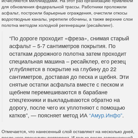
исчисляются миллиардами. На этот раз организацию привлекли
для обновления федеральной трассы. Работники проложили
асфальт, построили барьерные ограждения, очистили откосы
водоотводные каналы, укрепили обочины, а также верхние слои
полотна методом холодной регенерации (ресайклинг).
“По дороге проходит «фреза», снимая старый
асфальт – 5-7 сантиметров покрытия. По
остаткам дорожного полотна затем проходит
специальная машина – ресайклер, его резец
углубляется в покрытие на глубину до 22
сантиметров, доставая до песка и щебня. Эти
снятые остатки асфальта вместе с песком и
щебнем перемешиваются в барабане
спецтехники и выкладываются обратно на
дорогу, после чего их уплотняют с помощью
катков”, — поясняет метод ИА
“Амур.Инфо”
.
Отмечается, что нанесенный слой оставляют на несколько дней,
после чего процедуру повторяют. И только после завершающей