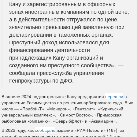
Кану и зарегистрированным в офшорных
зонах иностранным компаниям по одной цене,
а в действительности отгружался по цене,
значительно превышающей заявленную при
декларировании в таможенных органах.
Преступный доход использовался для
финансирования деятельности
принадлежащих Кану организаций и
созданного им преступного сообщества», —
сообщала пресс-служба управления
Генпрокуратуры по ДФО.
В апреле 2024 подконтрольные Кану предприятия
перешли
в
управление Росимущества по решению арбитражного суда. В их
числе — «Прибой-Т», «Монерон», «Рентэлит», «Курильский
универсальный комплекс», «Симост Восток», «Приморская
рыболовная компанию», «Севрыбфлот» и «Аквамарин».
В 2022 году, как
сообщало
издание «РИА-Новости» (18+), за
контрабанду и уклонение от таможенных платежей 4,5 года