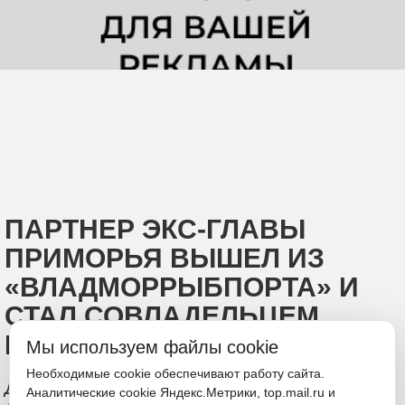
ПАРТНЕР ЭКС-ГЛАВЫ
ПРИМОРЬЯ ВЫШЕЛ ИЗ
«ВЛАДМОРРЫБПОРТА» И
СТАЛ СОВЛАДЕЛЬЦЕМ
РЕСТОРАНА В МОСКВЕ
Мы используем файлы cookie
Необходимые cookie обеспечивают работу сайта.
Доля бывшего губернатора Сергея
Аналитические cookie Яндекс.Метрики, top.mail.ru и