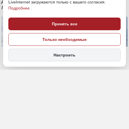
Дарькина в головной компании ВМРП
LiveInternet загружаются только с вашего согласия.
поднялась до 26,86%
Подробнее
.
Принять все
Только необходимые
Настроить
29 октября 2024, 17:44
Экономика и бизнес
ПОДЕЛИТЬСЯ