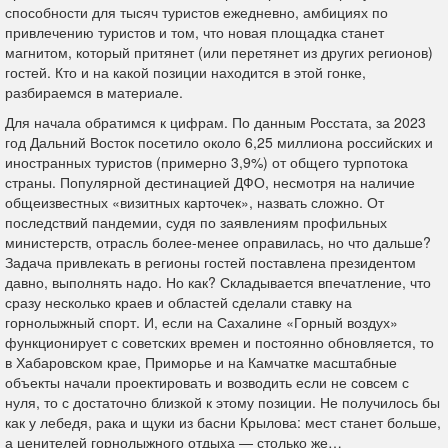
способности для тысяч туристов ежедневно, амбициях по
привлечению туристов и том, что новая площадка станет
магнитом, который притянет (или перетянет из других регионов)
гостей. Кто и на какой позиции находится в этой гонке,
разбираемся в материале.
Для начала обратимся к цифрам. По данным Росстата, за 2023
год Дальний Восток посетило около 6,25 миллиона российских и
иностранных туристов (примерно 3,9%) от общего турпотока
страны. Популярной дестинацией ДФО, несмотря на наличие
общеизвестных «визитных карточек», назвать сложно. От
последствий пандемии, судя по заявлениям профильных
министерств, отрасль более-менее оправилась, но что дальше?
Задача привлекать в регионы гостей поставлена президентом
давно, выполнять надо. Но как? Складывается впечатление, что
сразу несколько краев и областей сделали ставку на
горнолыжный спорт. И, если на Сахалине «Горный воздух»
функционирует с советских времен и постоянно обновляется, то
в Хабаровском крае, Приморье и на Камчатке масштабные
объекты начали проектировать и возводить если не совсем с
нуля, то с достаточно близкой к этому позиции. Не получилось бы
как у лебедя, рака и щуки из басни Крылова: мест станет больше,
а ценителей горнолыжного отдыха — столько же…