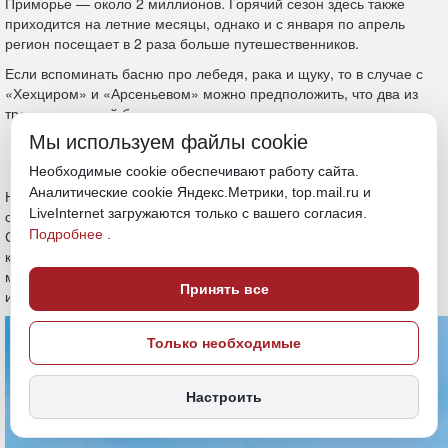
Приморье — около 2 миллионов. Горячий сезон здесь также
приходится на летние месяцы, однако и с января по апрель
регион посещает в 2 раза больше путешественников.
Если вспоминать басню про лебедя, рака и щуку, то в случае с
«Хехциром» и «Арсеньевом» можно предположить, что два из
трех персонажей басни определены.
Мы используем файлы cookie
Камчатка и ее «Три вулкана»
Необходимые cookie обеспечивают работу сайта.
Аналитические cookie Яндекс.Метрики, top.mail.ru и
На днях правительство Камчатского края объявило о том, что в
LiveInternet загружаются только с вашего согласия.
сентябре начнется строительство парка «Три вулкана».
Стоимость объекта в 60 километрах от аэропорта Елизово и в 80
Подробнее
.
километрах от Петропавловска-Камчатского оценивается в 42
миллиарда рублей. И дело не только в полуостровных ценах, но
Принять все
и предполагаемом размахе.
Только необходимые
Настроить