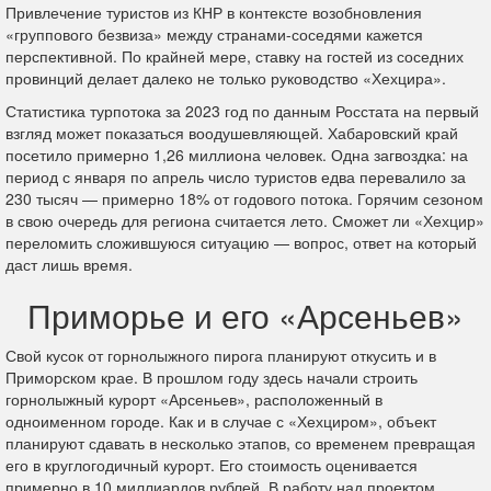
Привлечение туристов из КНР в контексте возобновления
«группового безвиза» между странами-соседями кажется
перспективной. По крайней мере, ставку на гостей из соседних
провинций делает далеко не только руководство «Хехцира».
Статистика турпотока за 2023 год по данным Росстата на первый
взгляд может показаться воодушевляющей. Хабаровский край
посетило примерно 1,26 миллиона человек. Одна загвоздка: на
период с января по апрель число туристов едва перевалило за
230 тысяч — примерно 18% от годового потока. Горячим сезоном
в свою очередь для региона считается лето. Сможет ли «Хехцир»
переломить сложившуюся ситуацию — вопрос, ответ на который
даст лишь время.
Приморье и его «Арсеньев»
Свой кусок от горнолыжного пирога планируют откусить и в
Приморском крае. В прошлом году здесь начали строить
горнолыжный курорт «Арсеньев», расположенный в
одноименном городе. Как и в случае с «Хехциром», объект
планируют сдавать в несколько этапов, со временем превращая
его в круглогодичный курорт. Его стоимость оценивается
примерно в 10 миллиардов рублей. В работу над проектом