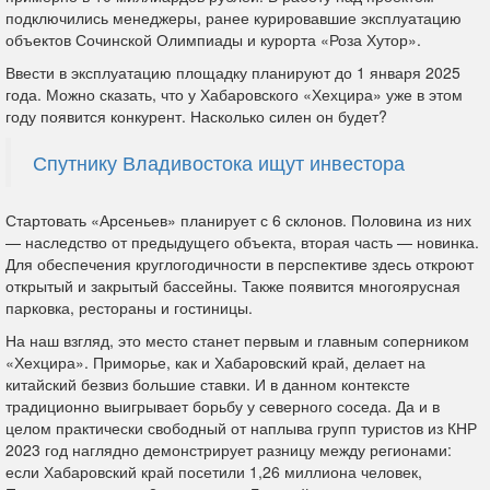
подключились менеджеры, ранее курировавшие эксплуатацию
объектов Сочинской Олимпиады и курорта «Роза Хутор».
Ввести в эксплуатацию площадку планируют до 1 января 2025
года. Можно сказать, что у Хабаровского «Хехцира» уже в этом
году появится конкурент. Насколько силен он будет?
Спутнику Владивостока ищут инвестора
Стартовать «Арсеньев» планирует с 6 склонов. Половина из них
— наследство от предыдущего объекта, вторая часть — новинка.
Для обеспечения круглогодичности в перспективе здесь откроют
открытый и закрытый бассейны. Также появится многоярусная
парковка, рестораны и гостиницы.
На наш взгляд, это место станет первым и главным соперником
«Хехцира». Приморье, как и Хабаровский край, делает на
китайский безвиз большие ставки. И в данном контексте
традиционно выигрывает борьбу у северного соседа. Да и в
целом практически свободный от наплыва групп туристов из КНР
2023 год наглядно демонстрирует разницу между регионами:
если Хабаровский край посетили 1,26 миллиона человек,