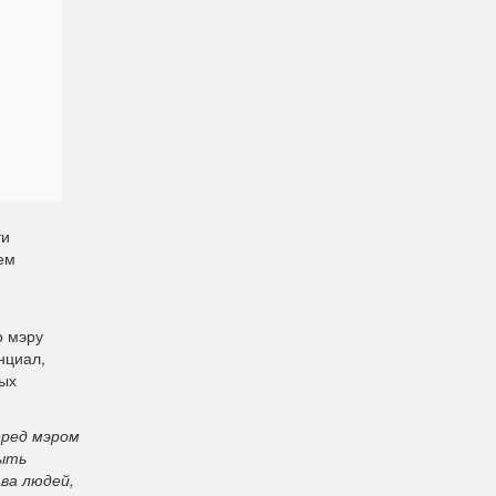
ти
ем
о мэру
нциал,
ных
еред мэром
быть
ва людей,