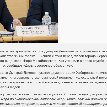
ительства врио губернатора Дмитрий Демешин раскритиковал влас
качества жизни горожан. В связи с этим перед главой города Серге
ста вице-мэра Игоря Михайловского. Как уточнили в пресс-службе
ято, сообщает «Дальневосточное обозрение».
льства Дмитрий Демешин указал администрации Хабаровска и личн
равлениям социально-экономической политики. Колоссальный поте
а, не раскрывается в полной мере ввиду некомпетентности отдель
жалобы людей.
по улучшению качества жизни горожан. Ставлю вопрос ребром п
ь мэра по экономическим вопросам Игорь Михайловский должен 
максимально профессиональный человек, готовый защищать пра