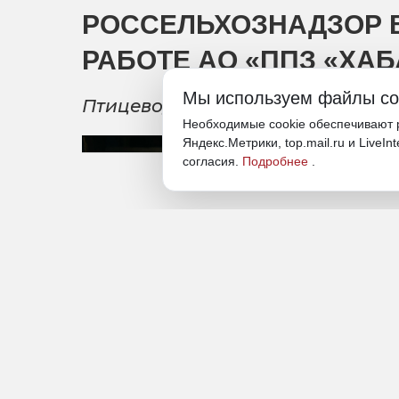
РОССЕЛЬХОЗНАДЗОР 
РАБОТЕ АО «ППЗ «ХА
Мы используем файлы co
Птицеводческий завод привлекл
Необходимые cookie обеспечивают р
Яндекс.Метрики, top.mail.ru и LiveIn
согласия.
Подробнее
.