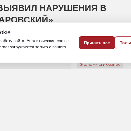
ВЫЯВИЛ НАРУШЕНИЯ В
БАРОВСКИЙ»
okie
и к административной ответственности
аботу сайта. Аналитические cookie
Принять все
Толь
ternet загружаются только с вашего
25 июля 2024, 16:42
Экономика и бизнес
ПОДЕЛИТЬСЯ