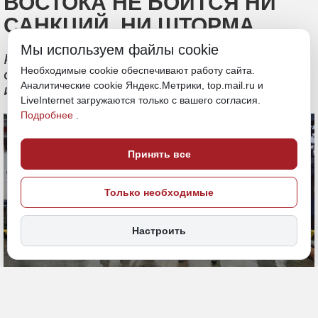
ВОСТОКА НЕ БОИТСЯ НИ
САНКЦИЙ, НИ ШТОРМА
Мы используем файлы cookie
Рейтинг подготовлен на основе
Необходимые cookie обеспечивают работу сайта.
открытых баз данных, публикаций СМИ
Аналитические cookie Яндекс.Метрики, top.mail.ru и
и других публичных материалов
LiveInternet загружаются только с вашего согласия.
Подробнее
.
Принять все
Только необходимые
Настроить