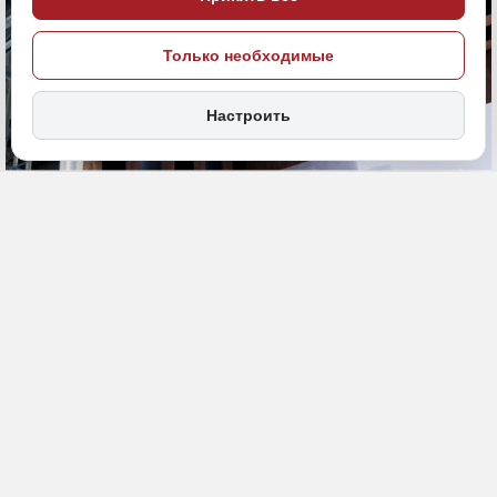
Только необходимые
Настроить
8 июля, 11:00
Камчатка
ПСБ
Экономика и бизнес
ИСТОЧНИК ФОТО
ERID
ПСБ
2W5zFHDDqH3
ПОДЕЛИТЬСЯ
ПСБ объявляет о продаже посредством публичного предложения
100% долей ООО «КМП Холод ЛТД», ООО «Оптима-Н», ООО
«Хладокомбинат».
Стартовая стоимость активов, продаваемых одним лотом,