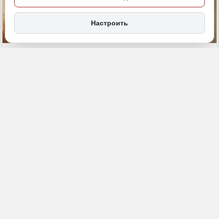
Настроить
7 июля, 11:30
ДФО
сантехник
Общество
ИСТОЧНИК ФОТО
magnific.com (18+)
ПОДЕЛИТЬСЯ
Аналитики сравнили весну 2026 года с аналогичным периодом
прошлого года и зафиксировали системный рост спроса на
бытовые услуги среди россиян. Обслуживание жилья становится
регулярной рутиной: клиенты делегируют профессионалам не
только сложные инженерные задачи, но и повседневные заботы о
комфорте.
Сантехника (+8,5% спроса год к году):