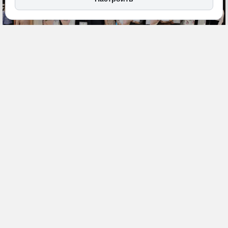
5 июля, 09:04
Хабаровский край
ИСТОЧНИК ФОТО
Общество
пресс-служба министерства
образования и науки края
ПОДЕЛИТЬСЯ
В этом году за почетное звание боролся 41 студент. Они
представляли 11 высших учебных заведений региона.
Торжественная церемония награждения прошла в Молодежном
досуговом центре. Все финалисты получили денежные премии