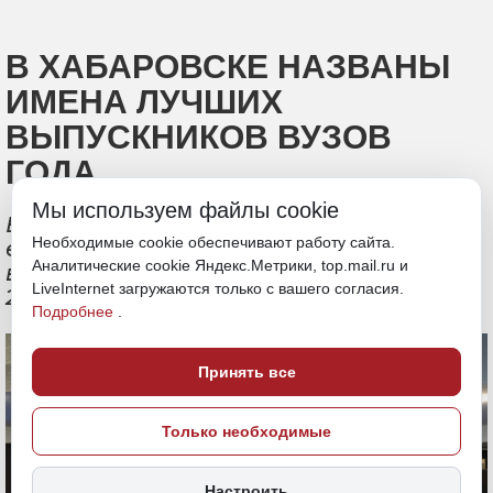
В ХАБАРОВСКЕ НАЗВАНЫ
ИМЕНА ЛУЧШИХ
ВЫПУСКНИКОВ ВУЗОВ
ГОДА
Мы используем файлы cookie
В краевой столице подвели итоги
Необходимые cookie обеспечивают работу сайта.
ежегодного конкурса «Лучший
Аналитические cookie Яндекс.Метрики, top.mail.ru и
выпускник высшего образования –
LiveInternet загружаются только с вашего согласия.
2026»
Подробнее
.
Принять все
Только необходимые
Настроить