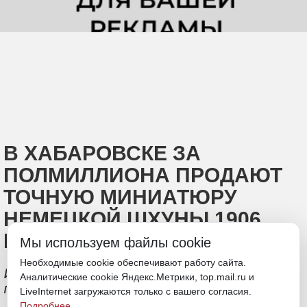
В ХАБАРОВСКЕ ЗА
ПОЛМИЛЛИОНА ПРОДАЮТ
ТОЧНУЮ МИНИАТЮРУ
НЕМЕЦКОЙ ШХУНЫ 1906
ГОДА
Мы используем файлы cookie
Необходимые cookie обеспечивают работу сайта.
История одного миниатюрного
Аналитические cookie Яндекс.Метрики, top.mail.ru и
парусника, который ищет владельца
LiveInternet загружаются только с вашего согласия.
Подробнее
.