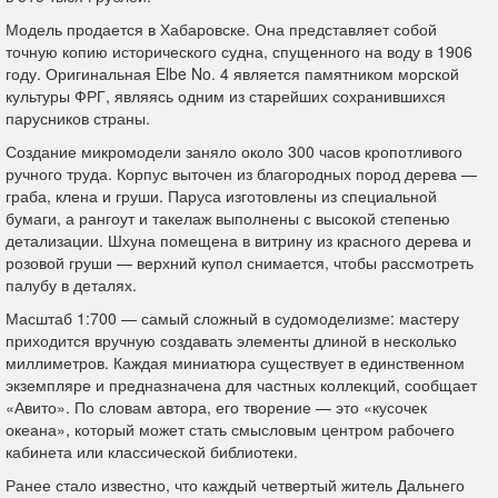
Модель продается в Хабаровске. Она представляет собой
точную копию исторического судна, спущенного на воду в 1906
году. Оригинальная Elbe No. 4 является памятником морской
культуры ФРГ, являясь одним из старейших сохранившихся
парусников страны.
Создание микромодели заняло около 300 часов кропотливого
ручного труда. Корпус выточен из благородных пород дерева —
граба, клена и груши. Паруса изготовлены из специальной
бумаги, а рангоут и такелаж выполнены с высокой степенью
детализации. Шхуна помещена в витрину из красного дерева и
розовой груши — верхний купол снимается, чтобы рассмотреть
палубу в деталях.
Масштаб 1:700 — самый сложный в судомоделизме: мастеру
приходится вручную создавать элементы длиной в несколько
миллиметров. Каждая миниатюра существует в единственном
экземпляре и предназначена для частных коллекций, сообщает
«Авито». По словам автора, его творение — это «кусочек
океана», который может стать смысловым центром рабочего
кабинета или классической библиотеки.
Ранее стало известно, что каждый четвертый житель Дальнего