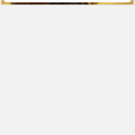
4 июля, 10:20
ДФО
Июль
Общество
ИСТОЧНИК ФОТО
magnific.com (18+)
ПОДЕЛИТЬСЯ
В июле три важные планеты (Меркурий, Сатурн и Нептун)
одновременно включают задний ход. Это значит, что вся
вселенная нажала на тормоз. Время великих свершений
придется отложить. Вместо того чтобы рваться вперед к новым
целям, лучше оглянуться назад. Сейчас идеальный момент,
чтобы разобрать старые завалы, исправить прошлые ошибки,
навести порядок в семье. Кто не будет суетиться, а займется
«уборкой», тот и выиграет от этого космического затишья. С
помощью астрологов сервиса
Гороскоп 365
в
АИ
«Дальневосточное обозрение»
разобрались в нюансах для
каждого знака Зодиака.