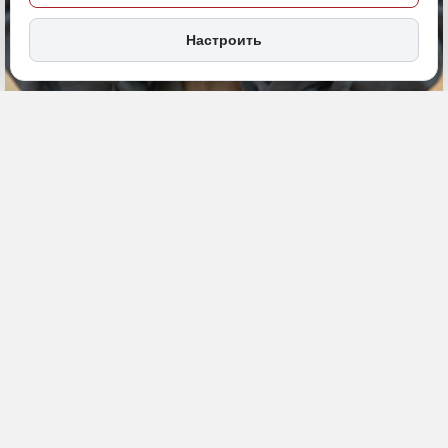
Настроить
2 июля, 10:00
ДФО
Опрос
Экономика и бизнес
ИСТОЧНИК ФОТО
magnific (18+)
ПОДЕЛИТЬСЯ
Результаты опроса ВТБ показали, что несмотря на высокий
интерес россиян к цифровым подпискам, их популярность в
качестве подарка сдерживается опасением не угадать
предпочтения получателя.
По данным опроса, 44% респондентов считают риск ошибиться с