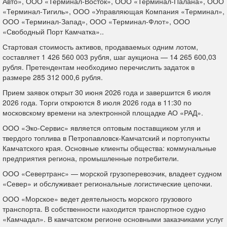
Авто», ООО «Терминал-Восток», ООО «Терминал-Палана», ООО
«Терминал-Тигиль», ООО «Управляющая Компания «Терминал»,
ООО «Терминал-Запад», ООО «Терминал-Флот», ООО
«Свободный Порт Камчатка»..
Стартовая стоимость активов, продаваемых одним лотом,
составляет 1 426 560 003 рубля, шаг аукциона — 14 265 600,03
рубля. Претендентам необходимо перечислить задаток в
размере 285 312 000,6 рубля.
Прием заявок открыт 30 июня 2026 года и завершится 6 июля
2026 года. Торги откроются 8 июля 2026 года в 11:30 по
московскому времени на электронной площадке АО «РАД».
ООО «Эко-Сервис» является оптовым поставщиком угля и
твердого топлива в Петропавловск-Камчатский и портопункты
Камчатского края. Основные клиенты общества: коммунальные
предприятия региона, промышленные потребители.
ООО «Севертранс» — морской грузоперевозчик, владеет судном
«Север» и обслуживает региональные логистические цепочки.
ООО «Морское» ведет деятельность морского грузового
транспорта. В собственности находится транспортное судно
«Камчадал». В камчатском регионе основными заказчиками услуг