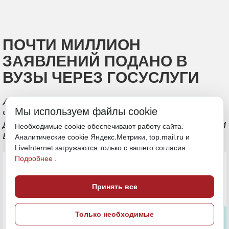
ПОЧТИ МИЛЛИОН
ЗАЯВЛЕНИЙ ПОДАНО В
ВУЗЫ ЧЕРЕЗ ГОСУСЛУГИ
Абитуриенты Дальнего Востока все
Мы используем файлы cookie
чаще выбирают онлайн-подачу
документов, особенно на целевые места
Необходимые cookie обеспечивают работу сайта.
в магистратуре
Аналитические cookie Яндекс.Метрики, top.mail.ru и
LiveInternet загружаются только с вашего согласия.
Подробнее
.
Принять все
Только необходимые