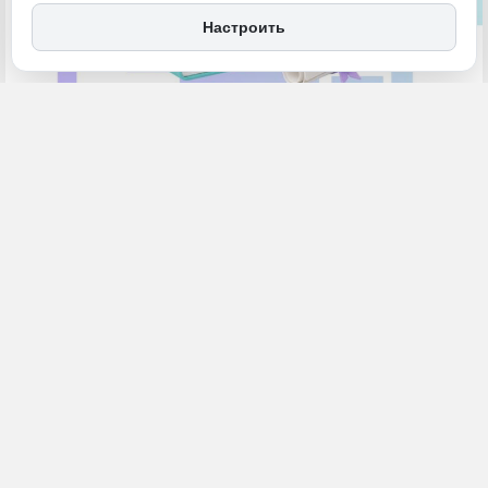
Настроить
1 июля, 11:30
ДФО
ИСТОЧНИК ФОТО
Общество
фото Минцифры России
ПОДЕЛИТЬСЯ
Выпускники школ получили аттестаты. Они все чаще подают
документы через портал Госуслуг.
По данным Минцифры России,
общее количество заявлений уже превысило 900 тысяч. Это на
35 % больше, чем за аналогичный период прошлого года.
Сервис