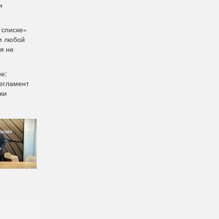
и
 списке»
ии любой
я не
е:
регламент
ки