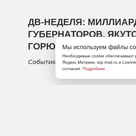
ДВ-НЕДЕЛЯ: МИЛЛИАРД
ГУБЕРНАТОРОВ, ЯКУТ
ГОРЮЧЕГО
Мы используем файлы co
Необходимые cookie обеспечивают р
События минувшей недели в да
Яндекс.Метрики, top.mail.ru и LiveIn
согласия.
Подробнее
.