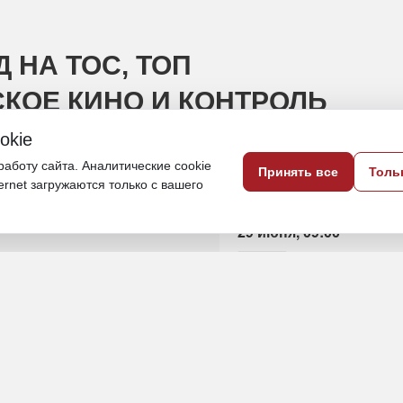
 НА ТОС, ТОП
СКОЕ КИНО И КОНТРОЛЬ
okie
аботу сайта. Аналитические cookie
Принять все
Толь
йджесте «ДВ-Обозрения»
ternet загружаются только с вашего
29 июня, 09:00
ДФО
Общество
Ноутбук и кофе
ИСТОЧНИК ФОТО
magnific.com (18+)