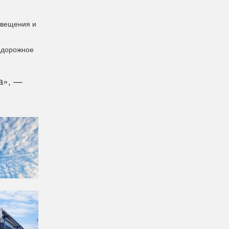
свещения и
ь дорожное
а», —