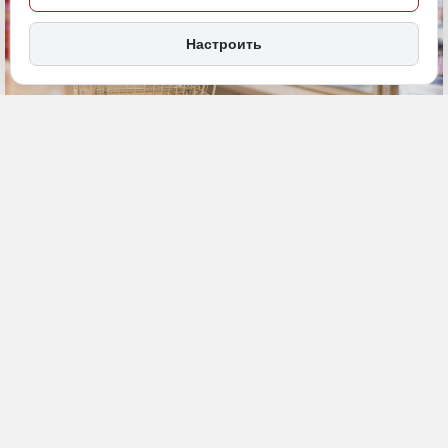
Настроить
26 июня, 20:30
ДФО
Ограничения
Общество
ИСТОЧНИК ФОТО
magnific (18+)
ПОДЕЛИТЬСЯ
Более 40 регионов России ввели запрет на розничную продажу
алкоголя в дни выпускных и
Дня молодежи
. При этом
ограничения действуют по-разному: где-то запрет длится всего
сутки, а где-то захватывает несколько дней. Важно понимать, что