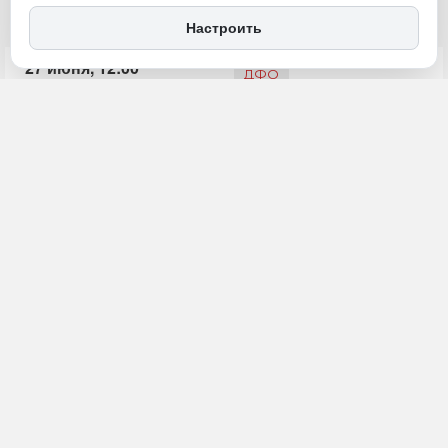
Настроить
27 июня, 12:00
ДФО
Копилка
Общество
ИСТОЧНИК ФОТО
magnific.com (18+)
ПОДЕЛИТЬСЯ
Программа долгосрочных сбережений (ПДС) демонстрирует
устойчивый рост: по данным Банка России, к середине 2026 года
число ее участников превысило 12 млн человек, а общий объём
привлечённых средств достиг 938 млрд рублей. Для сравнения:
ещё в марте 2026 года показатели составляли 10,3 млн
участников и 791,7 млрд рублей.
Одним из ключевых драйверов роста является механизм
государственного софинансирования: при взносе от 2 000 рублей
в год государство доплачивает до 36 000 рублей.