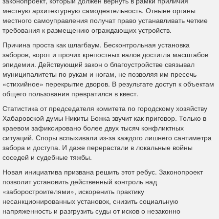
законопроект, который должен вернуть в рамки приличия
местную архитектурную самодеятельность. Отныне органы
местного самоуправления получат право устанавливать четкие
требования к размещению ограждающих устройств.
Причина проста как шлагбаум. Бесконтрольная установка
заборов, ворот и прочих крепостных валов достигла масштабов
эпидемии. Действующий закон о благоустройстве связывал
муниципалитеты по рукам и ногам, не позволяя им пресечь
«стихийное» перекрытие дворов. В результате доступ к объектам
общего пользования превратился в квест.
Статистика от председателя комитета по городскому хозяйству
Хабаровской думы Никиты Божка звучит как приговор. Только в
краевом зафиксировано более двух тысяч конфликтных
ситуаций. Споры вспыхивали из-за каждого лишнего сантиметра
забора и доступа. И даже перерастали в локальные войны
соседей и судебные тяжбы.
Новая инициатива призвана решить этот ребус. Законопроект
позволит установить действенный контроль над
«заборостроителями», искоренить практику
несанкционированных установок, снизить социальную
напряженность и разгрузить суды от исков о незаконно